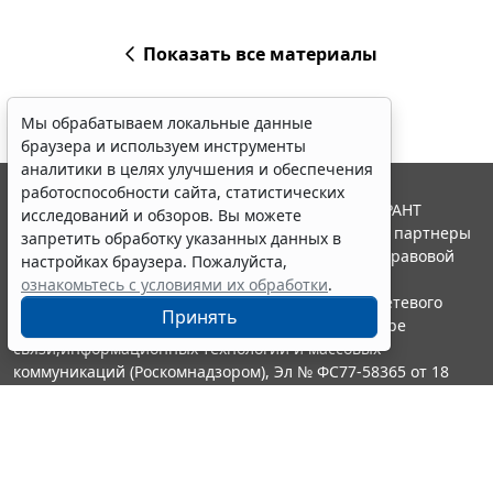
Показать все материалы
Мы обрабатываем локальные данные
браузера и используем инструменты
аналитики в целях улучшения и обеспечения
работоспособности сайта, статистических
© ООО "НПП "ГАРАНТ-СЕРВИС", 2026. Система ГАРАНТ
исследований и обзоров. Вы можете
выпускается с 1990 года. Компания "Гарант" и ее партнеры
запретить обработку указанных данных в
являются участниками Российской ассоциации правовой
настройках браузера. Пожалуйста,
информации ГАРАНТ.
ознакомьтесь с условиями их обработки
.
Портал ГАРАНТ.РУ зарегистрирован в качестве сетевого
Принять
издания Федеральной службой по надзору в сфере
связи,информационных технологий и массовых
коммуникаций (Роскомнадзором), Эл № ФС77-58365 от 18
июня 2014 года.
16+
Контакты
8-800-200-88-88