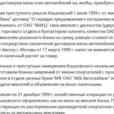
договоров мены этих автомобилей на, якобы, приобрет
ие преступного умысла Кашковский 1 июля 1999 г. от 
збанк" договор "О порядке предъявления к погашению ве
инимать от ОАО "МАКЦ" свои векселя с дисконтом (удер
 торгового отдела и бухгалтерии склонять клиентов О
о векселям указанного банка на сумму, равную стоимост
посредством заключения договоров мены автомобилей н
о
Закону
г. Москвы от 17 марта 1999 г. налог не взимаетс
я наличный расчет за товар.
нные о преступных намерениях Кашковского начальник
готовили бланки заявлений от имени покупателей с про
или в отделе ценных бумаг МФ ОАО "АКБ Автогазбанк" о
дачи векселей и объявления на взнос наличными.
1 июля по 31 декабря 1999 г. хозяйственные операции 
шковского оформлялись как их мена на векселя банка.
ствующих по распоряжению руководителя) покупатели з
латы за автомашины векселями.