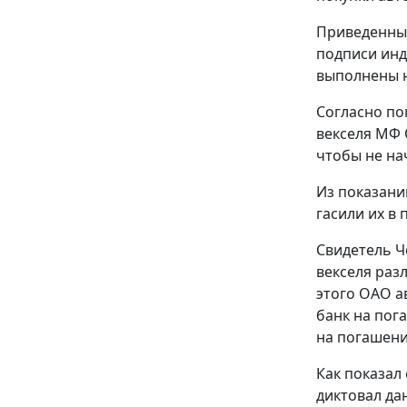
Приведенные
подписи инд
выполнены н
Согласно по
векселя МФ 
чтобы не на
Из показани
гасили их в
Свидетель Ч
векселя раз
этого ОАО а
банк на пог
на погашени
Как показал
диктовал да