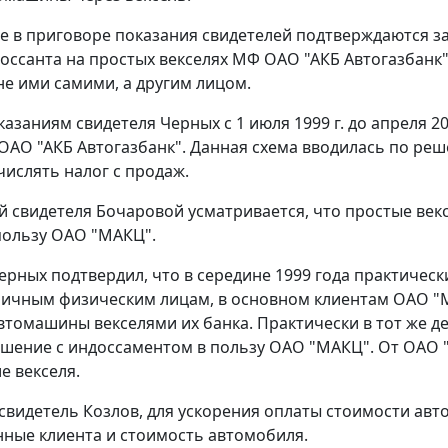
 в приговоре показания свидетелей подтверждаются за
оссанта на простых векселях МФ ОАО "АКБ Автогазбанк"
е ими самими, а другим лицом.
казаниям свидетеля Черных с 1 июля 1999 г. до апреля 
ОАО "АКБ Автогазбанк". Данная схема вводилась по реш
числять налог с продаж.
й свидетеля Бочаровой усматривается, что простые век
 пользу ОАО "МАКЦ".
ерных подтвердил, что в середине 1999 года практичес
личным физическим лицам, в основном клиентам ОАО "
втомашины векселями их банка. Практически в тот же ден
ашение с индоссаментом в пользу ОАО "МАКЦ". От ОАО 
е векселя.
 свидетель Козлов, для ускорения оплаты стоимости авт
нные клиента и стоимость автомобиля.