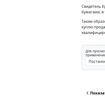
Свидетель К
бумагами, в 
Таким образ
куплю-прода
квалифициро
Для просмо
применения
Показа