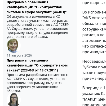
Программа повышения
притворных 
квалификации "О контрактной
Во исполнен
системе в сфере закупок" (44-ФЗ)"
Об актуальных изменениях в КС
"АКБ Автога
узнаете, став участником программы,
обязался пр
разработанной совместно с АО ''СБЕР
А". Слушателям, успешно освоившим
сотрудникам
программу, выдаются удостоверения
расчет, а п
установленного образца.
автомашины 
что согласн
производитс
11 августа 2026
Программа повышения
Неосведомле
квалификации "О корпоративном
Зубкова под
заказе" (223-ФЗ от 18.07.2011)
также получ
Программа разработана совместно с
приема-пере
АО ''СБЕР А". Слушателям, успешно
освоившим программу, выдаются
удостоверения установленного
В период с 
образца.
указанию Ка
"МАКЦ" (дей
принятии оп