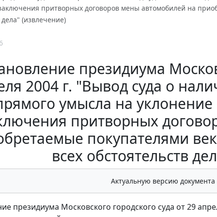
 заключения притворных договоров мены автомобилей на приоб
 дела" (извлечение)
6
ановление президиума Московс
еля 2004 г. "Вывод суда о нал
прямого умысла на уклонение 
ключения притворных догово
бретаемые покупателями векс
всех обстоятельств дел
Актуальную версию документа
ие президиума Московского городского суда от 29 апрел