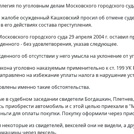
ллегия по уголовным делам Московского городского суд
 жалобе осужденный Кашковский просил об отмене суд
в его действиях состава преступления.
осковского городского суда 29 апреля 2004 г. оставил 
денного - без удовлетворения, указав следующее.
денного об отсутствии у него умысла на уклонение от 
акона уголовно наказуемым применительно к
ст. 199
УК 
аправлено на избежание уплаты налога в нарушение у
овлены именно такие обстоятельства.
 в судебном заседании свидетели Богдашкин, Плетнев,
ь приобрести автомобиль и с этой целью приехали в "
ньги для оплаты покупки. Покупку оформили через при
и некоторые из свидетелей, векселей они не видели, а д
омашины через вексель.