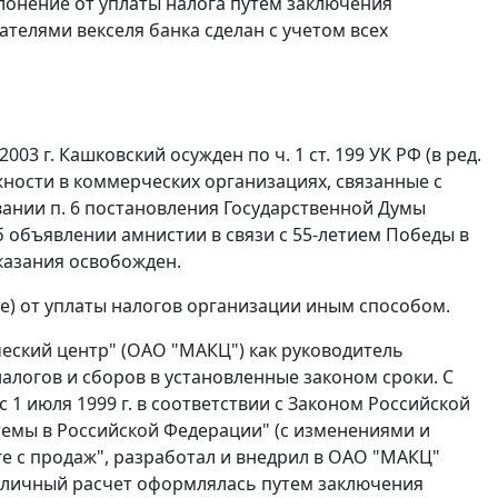
клонение от уплаты налога путем заключения
елями векселя банка сделан с учетом всех
2003 г. Кашковский осужден по
ч. 1 ст. 199
УК РФ (в ред.
лжности в коммерческих организациях, связанные с
овании
п. 6
постановления Государственной Думы
б объявлении амнистии в связи с 55-летием Победы в
казания освобожден.
) от уплаты налогов организации иным способом.
еский центр" (ОАО "МАКЦ") как руководитель
логов и сборов в установленные законом сроки. С
 1 июля 1999 г. в соответствии с
Законом
Российской
стемы в Российской Федерации" (с изменениями и
оге с продаж", разработал и внедрил в ОАО "МАКЦ"
наличный расчет оформлялась путем заключения