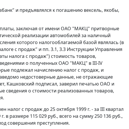
банк" и предъявлялся к погашению вексель, якобы,
 оплаты, заключая от имени ОАО "МАКЦ" притворные
ктической реализации автомобилей за наличный
исления которого налогооблагаемой базой являлась (в
 налоге с продаж" и
пп. 3.1
,
3.3
Инструкции Управления
латы налога с продаж") стоимость товаров,
ведениями о полученных ОАО "МАКЦ" в III-IV
оторые подлежал начислению налог с продаж, и
 заведомо недостоверные данные, не отражающие
ет, Кашковский подписал, заверил печатью ОАО и
е сведения о стоимости реализованных товаров,
я.
 налог с продаж до 25 октября 1999 г. - за III квартал
9 г. в размере 115 029 руб., всего на сумму 250 136 руб.,
од совершения преступления.