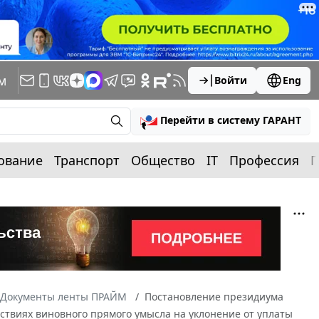
м
Войти
Eng
Перейти в систему ГАРАНТ
ование
Транспорт
Общество
IT
Профессия
П
Документы ленты ПРАЙМ
Постановление президиума
ействиях виновного прямого умысла на уклонение от уплаты