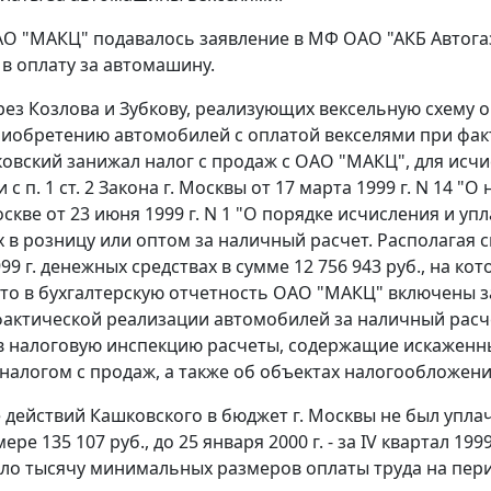
О "МАКЦ" подавалось заявление в МФ ОАО "АКБ Автогаз
в оплату за автомашину.
рез Козлова и Зубкову, реализующих вексельную схему
риобретению автомобилей с оплатой векселями при фа
ковский занижал налог с продаж с ОАО "МАКЦ", для исч
и с
п. 1 ст. 2
Закона г. Москвы от 17 марта 1999 г. N 14 "О
скве от 23 июня 1999 г. N 1 "О порядке исчисления и уп
 в розницу или оптом за наличный расчет. Располагая с
99 г. денежных средствах в сумме 12 756 943 руб., на к
что в бухгалтерскую отчетность ОАО "МАКЦ" включены
фактической реализации автомобилей за наличный расч
в налоговую инспекцию расчеты, содержащие искаженны
налогом с продаж, а также об объектах налогообложени
 действий Кашковского в бюджет г. Москвы не был уплачен
мере 135 107 руб., до 25 января 2000 г. - за IV квартал 199
ило тысячу
минимальных размеров оплаты труда
на пери