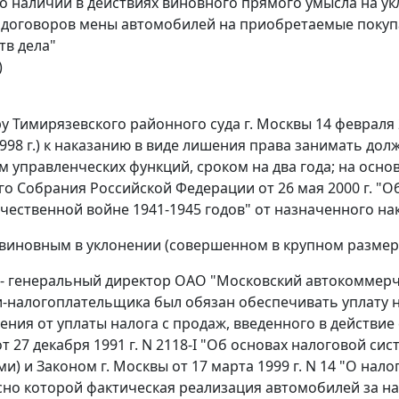
 о наличии в действиях виновного прямого умысла на у
договоров мены автомобилей на приобретаемые покупат
тв дела"
)
у Тимирязевского районного суда г. Москвы 14 февраля 
1998 г.) к наказанию в виде лишения права занимать до
 управленческих функций, сроком на два года; на осн
о Собрания Российской Федерации от 26 мая 2000 г. "О
чественной войне 1941-1945 годов" от назначенного на
виновным в уклонении (совершенном в крупном размере
- генеральный директор ОАО "Московский автокоммерч
-налогоплательщика был обязан обеспечивать уплату на
ния от уплаты налога с продаж, введенного в действие с
т 27 декабря 1991 г. N 2118-I "Об основах налоговой си
ми) и
Законом
г. Москвы от 17 марта 1999 г. N 14 "О нал
асно которой фактическая реализация автомобилей за 