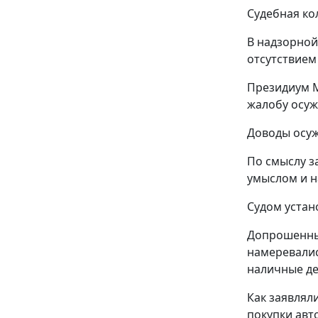
Судебная ко
В надзорной
отсутствием 
Президиум М
жалобу осуж
Доводы осуж
По смыслу з
умыслом и н
Судом устан
Допрошенные
намеревалис
наличные де
Как заявлял
покупки авт