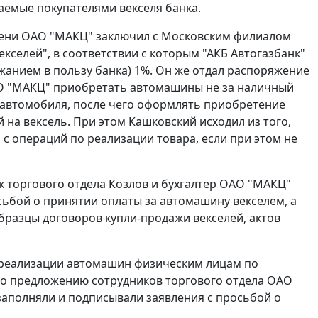
аемые покупателями векселя банка.
имени ОАО "МАКЦ" заключил с Московским филиалом
кселей", в соответствии с которым "АКБ Автогазбанк"
жанием в пользу банка) 1%. Он же отдал распоряжение
АО "МАКЦ" приобретать автомашины не за наличный
и автомобиля, после чего оформлять приобретение
а вексель. При этом Кашковский исходил из того,
я с операций по реализации товара, если при этом не
 торгового отдела Козлов и бухгалтер ОАО "МАКЦ"
сьбой о принятии оплаты за автомашину векселем, а
бразцы договоров купли-продажи векселей, актов
по реализации автомашин физическим лицам по
 По предложению сотрудников торгового отдела ОАО
аполняли и подписывали заявления с просьбой о