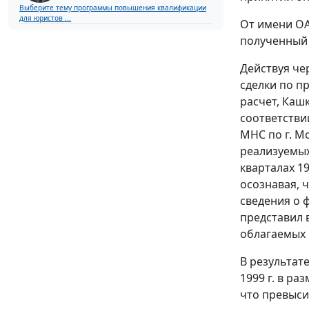
Выберите тему программы повышения квалификации
для юристов ...
От имени ОА
полученный 
Действуя че
сделки по п
расчет, Каш
соответстви
МНС по г. Мо
реализуемых
кварталах 19
осознавая, 
сведения о 
представил 
облагаемых 
В результате
1999 г. в раз
что превыс