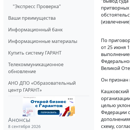
"Вывод суда
"Экспресс Проверка"
притворных 
обстоятельс
Ваши преимущества
(извлечение
Информационный банк
По приговор
Информационные материалы
от 25 июня 
Купить систему ГАРАНТ
выполнением
Федеральног
Телекоммуникационное
Великой Оте
обновление
Он признан 
АНО ДПО «Образовательный
центр ГАРАНТ»
Кашковский 
организации
целью уклоне
Федерации о
Анонсы
дополнения
схему, согл
8 сентября 2026