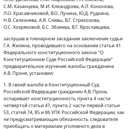
С.М. Казанцева, М.И. Клеандрова, А.Л. Кононова,
Л.О. Красавчиковой, В.О. Лучина, Ю.Д. Рудкина,
Н.В. Селезнева, А.Я. Сливы, В.Г. Стрекозова,
О.С. Хохряковой, Б.С. Эбзеева, В.Г. Ярославцева,
заслушав в пленарном заседании заключение судьи
Г.А. Жилина, проводившего на основании
статьи 41
Федерального конституционного закона "О
Конституционном Суде Российской Федерации"
предварительное изучение жалобы гражданина
А.В. Проня, установил:
1. В своей жалобе в Конституционный Суд
Российской Федерации гражданин А.В. Пронь
оспаривает конституционность
пункта 4 части
четвертой статьи 47
,
пункта 2 части первой статьи
53
,
статей 74
,
85
и
86
УПК Российской Федерации, как
не предусматривающих обязанность следователя
приобщать к материалам уголовного дела в