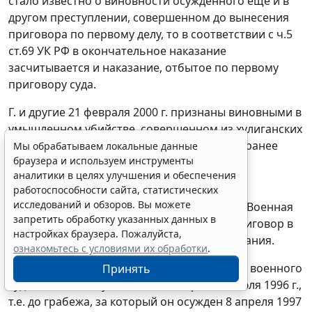
стало известно о
виновности осужденного еще и в
другом преступлении, совершенном до
вынесения
приговора по первому делу, то в соответствии с
ч.5
ст.69
УК РФ
в окончательное наказание
засчитывается и наказание, отбытое по первому
приговору суда.
Г. и другие 21 февраля 2000 г. признаны виновными в
умышленном убийстве, совершенном из хулиганских
побуждений. Окончательное наказание Г., ранее
Мы обрабатываем локальные данные
браузера и используем инструменты
судимому 8 апреля 1997 г., назначено по
аналитики в целях улучшения и обеспечения
совокупности приговоров.
работоспособности сайта, статистических
исследований и обзоров. Вы можете
Рассмотрев дело в кассационном порядке, Военная
запретить обработку указанных данных в
коллегия Верховного Суда РФ изменила приговор в
настройках браузера. Пожалуйста,
части назначения Г. окончательного наказания.
ознакомьтесь с условиями их обработки
.
Как видно из материалов дела и приговора военного
Принять
суда, вмененное убийство Г. совершил 5 июля 1996 г.,
т.е. до грабежа, за который он осужден 8 апреля 1997