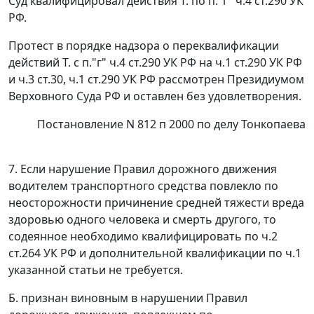
Суд квалифицировал действия Т. по
п."г" ч.4 ст.290
УК
РФ.
Протест в порядке надзора о переквалификации
действий Т. с п."г" ч.4 ст.290 УК РФ на
ч.1 ст.290
УК РФ
и
ч.3 ст.30
,
ч.1 ст.290
УК РФ рассмотрен Президиумом
Верховного Суда РФ и оставлен без удовлетворения.
Постановление N 812 п 2000 по делу Тонкопаева
7. Если нарушение Правил дорожного движения
водителем транспортного
средства повлекло по
неосторожности причинение средней тяжести вреда
здоровью одного человека и смерть другого, то
содеянное необходимо
квалифицировать по
ч.2
ст.264
УК РФ и дополнительной квалификации по ч.1
указанной статьи не требуется.
Б. признан виновным в нарушении
Правил