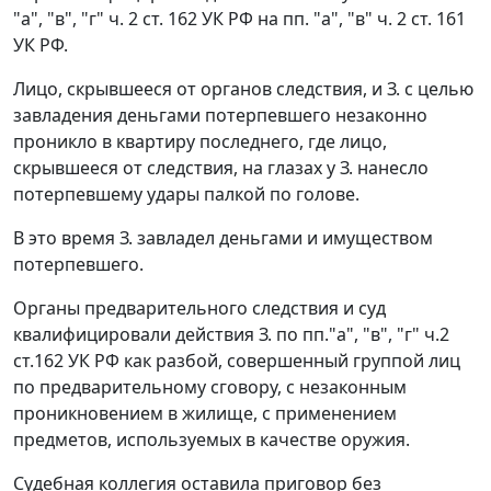
"а"
,
"в"
,
"г" ч. 2 ст. 162
УК РФ на
пп. "а"
,
"в" ч. 2 ст. 161
УК РФ.
Лицо, скрывшееся от органов следствия, и З. с целью
завладения деньгами потерпевшего незаконно
проникло в квартиру последнего, где лицо,
скрывшееся от следствия, на глазах у З. нанесло
потерпевшему удары палкой по голове.
В это время З. завладел деньгами и имуществом
потерпевшего.
Органы предварительного следствия и суд
квалифицировали действия З. по
пп."а"
,
"в"
,
"г" ч.2
ст.162
УК РФ как разбой, совершенный группой лиц
по предварительному сговору, с незаконным
проникновением в жилище, с применением
предметов, используемых в качестве оружия.
Судебная коллегия оставила приговор без