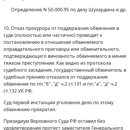
Определение N 50-000-95 по делу Шухардина и др.
10. Отказ прокурора от поддержания обвинения в
суде (полностью или
частично) приводит к
постановлению в отношении обвиняемого
оправдательного приговора или обвинительного,
подтверждающего виновность
обвиняемого в менее
тяжком преступлении. Как видно из протокола
судебного
заседания, государственный обвинитель в
судебных прениях отказался от
поддержания
обвинения по
пп."б"
,
"д" ч.2 ст.131
и
пп."а"
,
"д" ч.2
ст.132
УК РФ.
Суд первой инстанции уголовное дело по этому
обвинению прекратил.
Президиум Верховного Суда РФ оставил без
удовлетворения протест заместителя Генерального