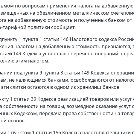
исьмом по вопросам применения налога на добавленну
азмещенных на обезличенном металлическом счете клие
ога на добавленную стоимость и полученных банком от
-тарифной политики сообщает.
дпункту 1 пункта 1 статьи 146 Налогового кодекса Росси
ения налогом на добавленную стоимость признаются, в 
атьей 149 Кодекса установлен перечень операций по реа
жению этим налогом.
овании подпункта 9 пункта 3 статьи 149 Кодекса операци
ам, не являющимся банками, освобождаются от налого
о эти слитки остаются в одном из хранилищ банков.
нкту 1 статьи 39 Кодекса реализацией товаров или услу
а собственности на товары, возмездное оказание услуг о
нных Кодексом, передача права собственности на товары
ой основе.
вии с пунктом 1 статьи 156 Кодекса налогоплательщик