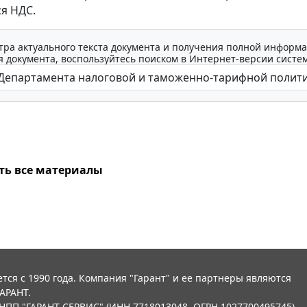
ся НДС.
тра актуального текста документа и получения полной информа
 документа, воспользуйтесь поиском в Интернет-версии систе
ть все материалы
тся с 1990 года. Компания "Гарант" и ее партнеры являются
АРАНТ.
НПП "ГАРАНТ-СЕРВИС" (ИНН 7718013048, ОГРН 1027700495745).