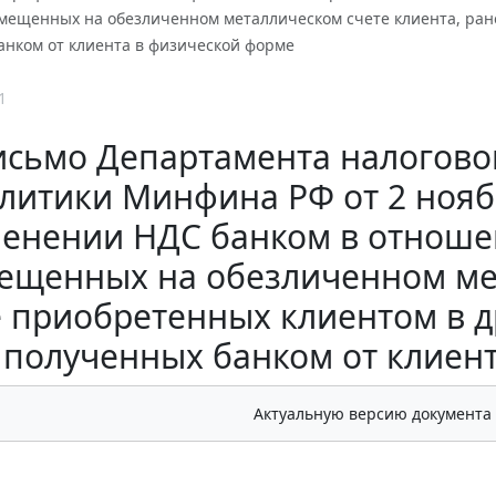
змещенных на обезличенном металлическом счете клиента, ране
анком от клиента в физической форме
1
исьмо Департамента налогово
литики Минфина РФ от 2 ноября
енении НДС банком в отноше
ещенных на обезличенном мет
 приобретенных клиентом в д
полученных банком от клиен
Актуальную версию документа