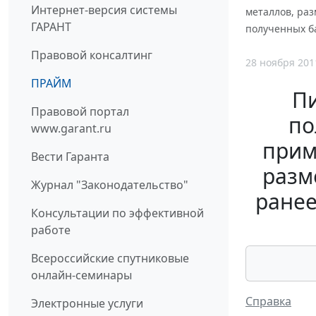
Интернет-версия системы
металлов, ра
ГАРАНТ
полученных б
Правовой консалтинг
28 ноября 201
ПРАЙМ
П
Правовой портал
по
www.garant.ru
прим
Вести Гаранта
разм
Журнал "Законодательство"
ранее
Консультации по эффективной
работе
Всероссийские спутниковые
онлайн-семинары
Справка
Электронные услуги