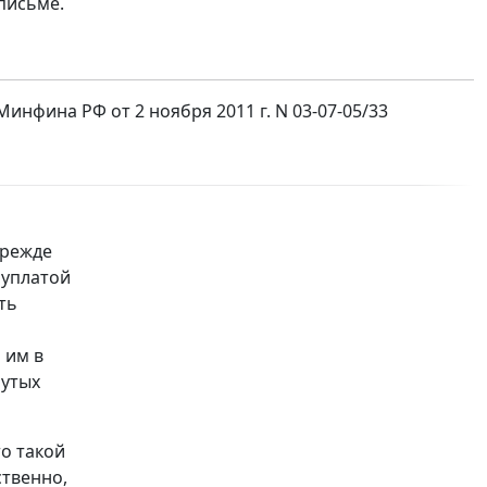
письме.
нфина РФ от 2 ноября 2011 г. N 03-07-05/33
Прежде
 уплатой
ть
 им в
нутых
то такой
ственно,