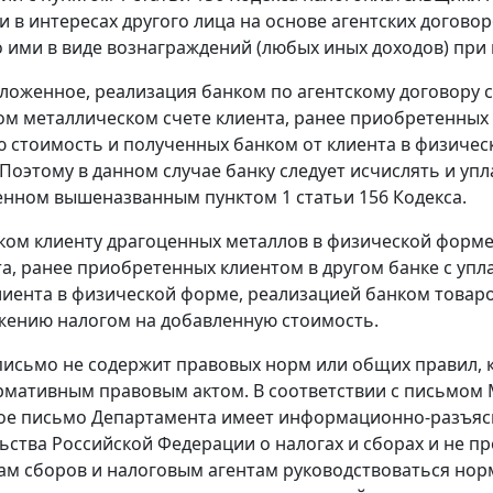
и в интересах другого лица на основе агентских догово
 ими в виде вознаграждений (любых иных доходов) при 
ложенное, реализация банком по агентскому договору 
м металлическом счете клиента, ранее приобретенных к
 стоимость и полученных банком от клиента в физичес
 Поэтому в данном случае банку следует исчислять и уп
нном вышеназванным пунктом 1 статьи 156 Кодекса.
ком клиенту драгоценных металлов в физической форм
та, ранее приобретенных клиентом в другом банке с уп
лиента в физической форме, реализацией банком товаров
ению налогом на добавленную стоимость.
исьмо не содержит правовых норм или общих правил, 
рмативным правовым актом. В соответствии с письмом Ми
ое письмо Департамента имеет информационно-разъяс
ьства Российской Федерации о налогах и сборах и не п
м сборов и налоговым агентам руководствоваться норм