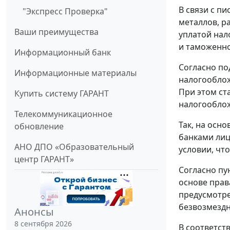
В связи с п
"Экспресс Проверка"
металлов, р
Ваши преимущества
уплатой нал
и таможенно
Информационный банк
Согласно по
Информационные материалы
налогооблож
При этом ст
Купить систему ГАРАНТ
налогообло
Телекоммуникационное
Так, на осн
обновление
банками лиц
АНО ДПО «Образовательный
условии, чт
центр ГАРАНТ»
Согласно пу
основе прав
предусмотре
безвозмездн
Анонсы
8 сентября 2026
В соответст