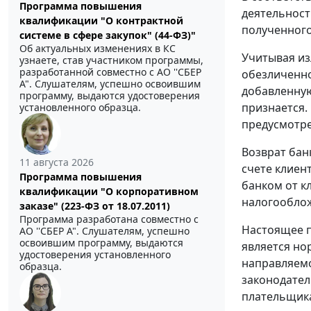
Программа повышения
деятельност
квалификации "О контрактной
полученного
системе в сфере закупок" (44-ФЗ)"
Об актуальных изменениях в КС
Учитывая из
узнаете, став участником программы,
разработанной совместно с АО ''СБЕР
обезличенно
А". Слушателям, успешно освоившим
добавленную
программу, выдаются удостоверения
признается.
установленного образца.
предусмотре
Возврат бан
11 августа 2026
счете клиен
Программа повышения
банком от к
квалификации "О корпоративном
налогооблож
заказе" (223-ФЗ от 18.07.2011)
Программа разработана совместно с
Настоящее п
АО ''СБЕР А". Слушателям, успешно
освоившим программу, выдаются
является но
удостоверения установленного
направляем
образца.
законодател
плательщика