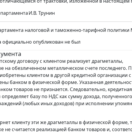
отличающемся от трактовки, изложенной в настоящем 
епартамента
И.В. Трунин
ртамента налоговой и таможенно-тарифной политики Ми
а официально опубликован не был
кумента
нтскому договору с клиентом реализует драгметаллы,
 на обезличенном металлическом счете последнего. 
иобретены клиентом в другой кредитной организации с
ены банком в физической форме. Указанная деятельнос
нком товаров не признается. Следовательно, кредитная
 определяет базу по НДС как сумму дохода, полученного
раждений (любых иных доходов) при исполнении упомя
ернет клиенту эти же драгметаллы в физической форме, 
же не считается реализацией банком товаров и, соответ