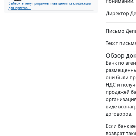
понимании, 
Выберите тему программы повышения квалификации
для юристов ...
Директор Д
Письмо Депа
Текст письм
Обзор до
Банк по аге
размещенные
они были пр
НДС и получ
продажей ба
организация
виде вознаг
договоров.
Если банк в
возврат так