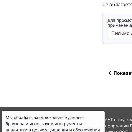
не облагает
Для просмо
применения
Показа
Мы обрабатываем локальные данные
© ООО "НПП "ГАРАНТ-СЕРВИС", 2026. Система ГАРАНТ выпускае
браузера и используем инструменты
участниками Российской ассоциации правовой информации Г
аналитики в целях улучшения и обеспечения
Все права на материалы сайта ГАРАНТ.РУ принадлежат ООО "