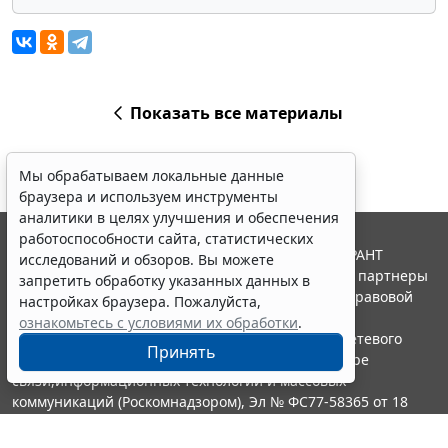
Показать все материалы
Мы обрабатываем локальные данные
браузера и используем инструменты
аналитики в целях улучшения и обеспечения
работоспособности сайта, статистических
© ООО "НПП "ГАРАНТ-СЕРВИС", 2026. Система ГАРАНТ
исследований и обзоров. Вы можете
выпускается с 1990 года. Компания "Гарант" и ее партнеры
запретить обработку указанных данных в
являются участниками Российской ассоциации правовой
настройках браузера. Пожалуйста,
информации ГАРАНТ.
ознакомьтесь с условиями их обработки
.
Портал ГАРАНТ.РУ зарегистрирован в качестве сетевого
Принять
издания Федеральной службой по надзору в сфере
связи,информационных технологий и массовых
коммуникаций (Роскомнадзором), Эл № ФС77-58365 от 18
июня 2014 года.