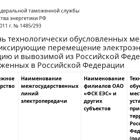
е
едеральной таможенной службы
тва энергетики РФ
011 г. № 1485/293
ь технологически обусловленных мес
фиксирующие перемещение электроэн
ию и вывозимой из Российской Феде
женных в Российской Федерации
ежное
Наименование
Наименование
Тех
арство
межгосударственных
филиалов ОАО
обу
линий
«ФСК ЕЭС» и
мес
электропередачи
других
уст
субъектов
при
тер
Рос
Фед
(по