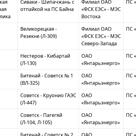
кая
Сиваки - Шипачжань с
Филиал ОАО
ПС 
ная
отпайкой на ПС Байна
«ФСК ЕЭС» - МЭС
лика
Востока
Великорецкая -
Филиал ОАО
ПС 
Резекне (Л-309)
«ФСК ЕЭС» - МЭС
Северо-Запада
Нестеров - Кибартай
ОАО
ПС 
(Л-130)
«Янтарьэнерго»
Битенай - Советск № 1
ОАО
ПС 
(ВЛ-325)
«Янтарьэнерго»
Советск - Круонио ГАЭС
ОАО
ПС 
(Л-447)
«Янтарьэнерго»
Советск - Пагегяй
ОАО
ПС 
(Л-104, Л-105)
«Янтарьэнерго»
Битенай - Советск № 2
ОАО
ПС 