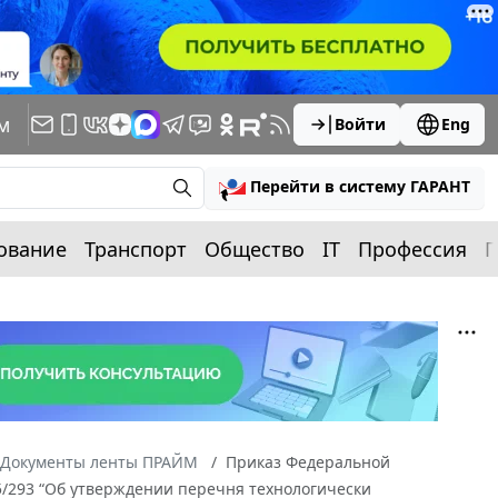
м
Войти
Eng
Перейти в систему ГАРАНТ
ование
Транспорт
Общество
IT
Профессия
П
Документы ленты ПРАЙМ
Приказ Федеральной
5/293 “Об утверждении перечня технологически