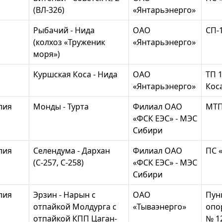
(ВЛ-326)
«Янтарьэнерго»
Рыбачий - Нида
ОАО
СП-
(колхоз «Труженик
«Янтарьэнерго»
моря»)
Куршская Коса - Нида
ОАО
ТП 
«Янтарьэнерго»
Кос
лия
Монды - Турта
Филиал ОАО
МТП
«ФСК ЕЭС» - МЭС
Сибири
лия
Селендума - Дархан
Филиал ОАО
ПС 
(С-257, С-258)
«ФСК ЕЭС» - МЭС
Сибири
лия
Эрзин - Нарын с
ОАО
Пунк
отпайкой Молдурга с
«Тываэнерго»
опо
отпайкой КПП Цаган-
№ 1