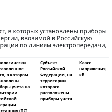
т, в которых установлены приборы
ергии, ввозимой в Российскую
рации по линиям электропередачи,
нологически
Субъект
Класс
словленное
Российской
напряжения,
то, в котором
Федерации, на
кВ
ановлены
территории
боры учета на
которого
ритории
расположены
сийской
приборы учета
ерации
дстанция (ПС),