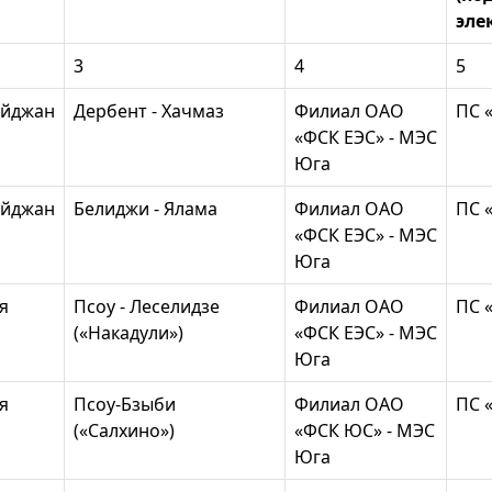
эле
3
4
5
айджан
Дербент - Хачмаз
Филиал ОАО
ПС 
«ФСК ЕЭС» - МЭС
Юга
айджан
Белиджи - Ялама
Филиал ОАО
ПС 
«ФСК ЕЭС» - МЭС
Юга
я
Псоу - Леселидзе
Филиал ОАО
ПС 
(«Накадули»)
«ФСК ЕЭС» - МЭС
Юга
я
Псоу-Бзыби
Филиал ОАО
ПС 
(«Салхино»)
«ФСК ЮС» - МЭС
Юга