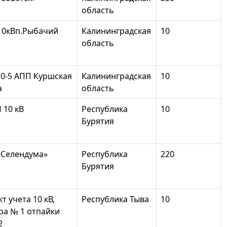
область
10кВп.Рыбачий
Калининградская
10
область
10-5 АПП Куршская
Калининградская
10
а
область
 10 кВ
Республика
10
Бурятия
«Селендума»
Республика
220
Бурятия
т учета 10 кВ,
Республика Тыва
10
ра № 1 отпайки
2