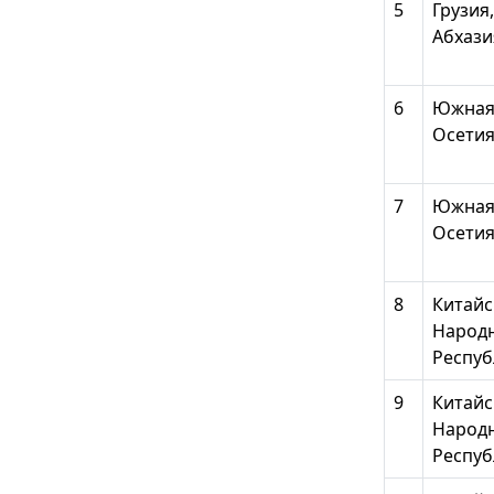
5
Грузия,
Абхази
6
Южна
Осети
7
Южна
Осети
8
Китайс
Народ
Респуб
9
Китайс
Народ
Респуб