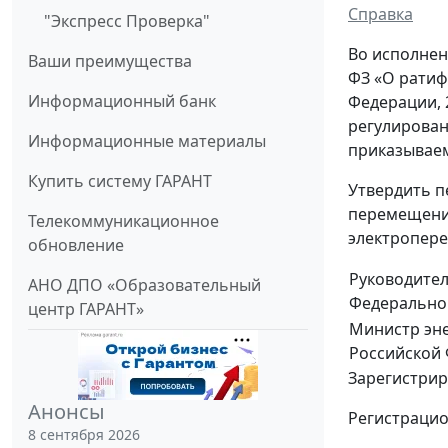
Справка
"Экспресс Проверка"
Во исполнен
Ваши преимущества
ФЗ «О ратиф
Информационный банк
Федерации, 2
регулирован
Информационные материалы
приказывае
Купить систему ГАРАНТ
Утвердить п
перемещение
Телекоммуникационное
электропере
обновление
Руководите
АНО ДПО «Образовательный
Федерально
центр ГАРАНТ»
Министр эн
Российской
Зарегистрир
Анонсы
Регистраци
8 сентября 2026