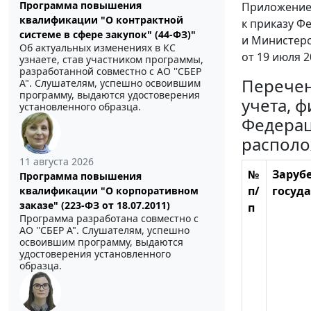
Программа повышения
Приложени
квалификации "О контрактной
к приказу Ф
системе в сфере закупок" (44-ФЗ)"
и Министерс
Об актуальных изменениях в КС
от 19 июля 2
узнаете, став участником программы,
разработанной совместно с АО ''СБЕР
Перечен
А". Слушателям, успешно освоившим
программу, выдаются удостоверения
учета, 
установленного образца.
Федерац
располо
11 августа 2026
№
Заруб
Программа повышения
п/
госуд
квалификации "О корпоративном
заказе" (223-ФЗ от 18.07.2011)
п
Программа разработана совместно с
АО ''СБЕР А". Слушателям, успешно
освоившим программу, выдаются
удостоверения установленного
образца.