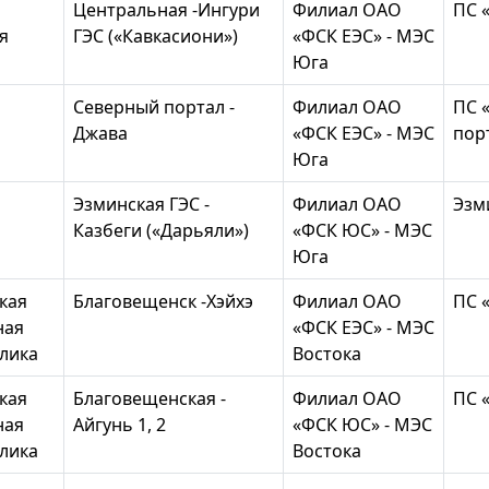
Центральная -Ингури
Филиал ОАО
ПС 
я
ГЭС («Кавкасиони»)
«ФСК ЕЭС» - МЭС
Юга
я
Северный портал -
Филиал ОАО
ПС 
я
Джава
«ФСК ЕЭС» - МЭС
пор
Юга
я
Эзминская ГЭС -
Филиал ОАО
Эзм
я
Казбеги («Дарьяли»)
«ФСК ЮС» - МЭС
Юга
кая
Благовещенск -Хэйхэ
Филиал ОАО
ПС 
ная
«ФСК ЕЭС» - МЭС
лика
Востока
кая
Благовещенская -
Филиал ОАО
ПС 
ная
Айгунь 1, 2
«ФСК ЮС» - МЭС
лика
Востока