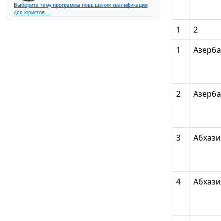
Выберите тему программы повышения квалификации
для юристов ...
1
2
1
Азерб
2
Азерб
3
Абхази
4
Абхази