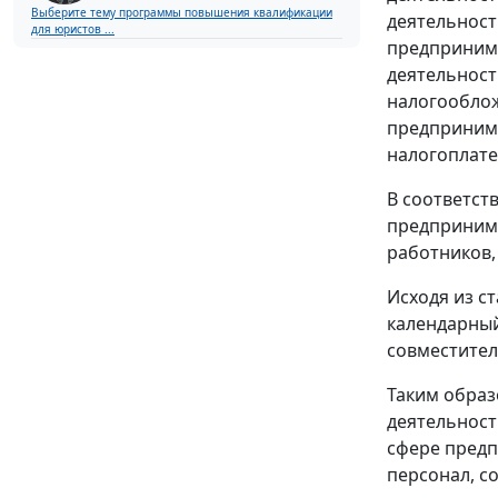
Выберите тему программы повышения квалификации
деятельност
для юристов ...
предприним
деятельност
налогооблож
предпринима
налогоплат
В соответст
предпринима
работников,
Исходя из с
календарный
совместител
Таким образ
деятельност
сфере предп
персонал, с