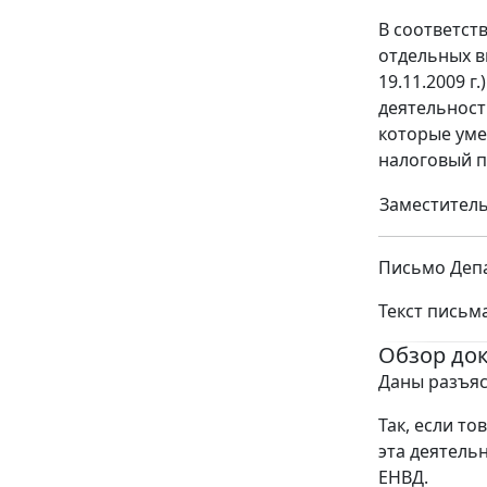
В соответст
отдельных в
19.11.2009 
деятельност
которые уме
налоговый п
Заместитель
Письмо Депа
Текст письм
Обзор до
Даны разъя
Так, если то
эта деятель
ЕНВД.