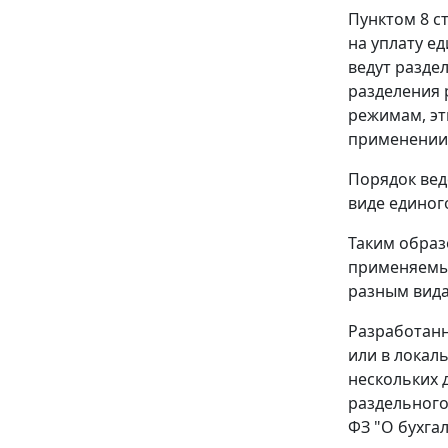
Пунктом 8 с
на уплату е
ведут разде
разделения 
режимам, эт
применении 
Порядок вед
виде единог
Таким образ
применяемый
разным вида
Разработанн
или в локал
нескольких 
раздельного
ФЗ "О бухгал