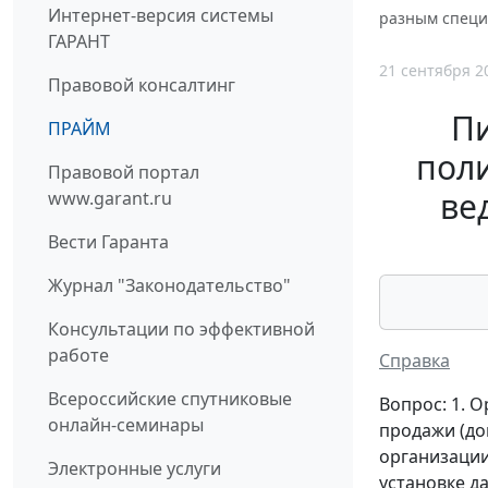
Интернет-версия системы
разным спец
ГАРАНТ
21 сентября 2
Правовой консалтинг
П
ПРАЙМ
поли
Правовой портал
ве
www.garant.ru
Вести Гаранта
Журнал "Законодательство"
Консультации по эффективной
работе
Справка
Всероссийские спутниковые
Вопрос: 1. 
онлайн-семинары
продажи (до
организации
Электронные услуги
установке д