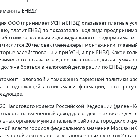
рименять ЕНВД?
ция ООО (принимает УСН и ЕНВД) оказывает платные ус
нно, платит ЕНВД по показателю - код вида предпринима
работников, включая индивидуального предпринимателя, 
 числится 20 человек (менеджеры, монтажники, главный
которые задействованы и при УСН, и при ЕНВД. Какое ко
зического показателя и, соответственно, какая сумма 
 должна браться в налоговой декларации по ЕНВД (раздел
ртамент налоговой и таможенно-тарифной политики рассмо
 на содержащейся в письмах информации, по вопросу
ледующее.
.26 Налогового кодекса Российской Федерации (далее - 
о налога на вмененный доход для отдельных видов дея
льных органов муниципальных районов, городских окру
нной власти городов федерального значения Москвы и 
тельской деятельности, установленных пунктом 2 статьи