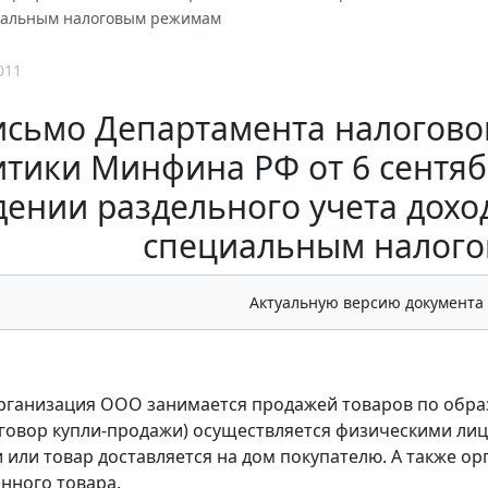
иальным налоговым режимам
011
исьмо Департамента налогово
тики Минфина РФ от 6 сентября
дении раздельного учета дохо
специальным налог
Актуальную версию документа
Организация ООО занимается продажей товаров по обра
говор купли-продажи) осуществляется физическими лица
 или товар доставляется на дом покупателю. А также о
анного товара.