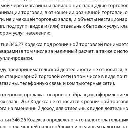
мой через магазины и павильоны с площадью торгового
анизации торговли, в отношении розничной торговли,
ти, не имеющей торговых залов, и объекты нестационарн
рупп, подгрупп, видов и (или) отдельных бытовых услуг,
ором услуг населению.
атье 346.27 Кодекса под розничной торговлей понимает
оварами (в том числе за наличный расчет, а также с ис
упли-продажи.
иду предпринимательской деятельности не относится, в
не стационарной торговой сети (в том числе в виде поч
агазины, телефонную связь и компьютерные сети).
зложенным, продажа товаров по образцам, оформление ко
елях главы 26.3 Кодекса не относится к розничной торго
ога на вмененный доход для отдельных видов деятельно
татьи 346.26 Кодекса определено, что налогоплательщ
тью, подлежащей налогообложению единым налогом на 