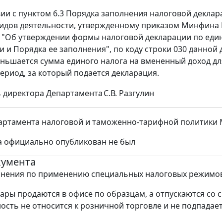
вии с пунктом 6.3 Порядка заполнения налоговой декла
идов деятельности, утвержденному приказом Минфина Рос
г.) "Об утверждении формы налоговой декларации по ед
и и Порядка ее заполнения", по коду строки 030 данной
ньшается сумма единого налога на вмененный доход дл
ериод, за который подается декларация.
 директора Департамента
С.В. Разгулин
ртамента налоговой и таможенно-тарифной политики Мин
а официально опубликован не был
кумента
снения по применению специальных налоговых режимов
вары продаются в офисе по образцам, а отпускаются со с
ность не относится к розничной торговле и не подпадае