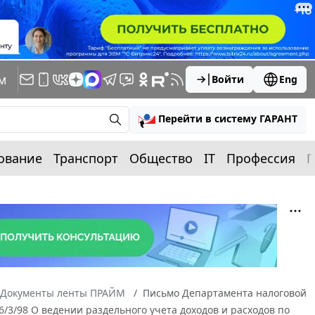
м
Войти
Eng
Перейти в систему ГАРАНТ
ование
Транспорт
Общество
IT
Профессия
П
Документы ленты ПРАЙМ
Письмо Департамента налоговой
/3/98 О ведении раздельного учета доходов и расходов по