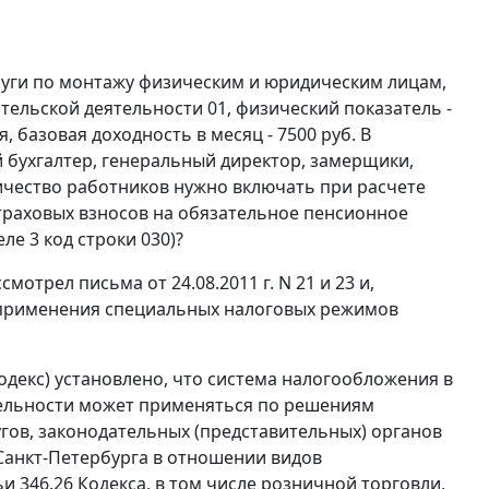
луги по монтажу физическим и юридическим лицам,
тельской деятельности 01, физический показатель -
базовая доходность в месяц - 7500 руб. В
 бухгалтер, генеральный директор, замерщики,
личество работников нужно включать при расчете
страховых взносов на обязательное пенсионное
е 3 код строки 030)?
трел письма от 24.08.2011 г. N 21 и 23 и,
 применения специальных налоговых режимов
Кодекс) установлено, что система налогообложения в
тельности может применяться по решениям
гов, законодательных (представительных) органов
Санкт-Петербурга в отношении видов
 346.26 Кодекса, в том числе розничной торговли,