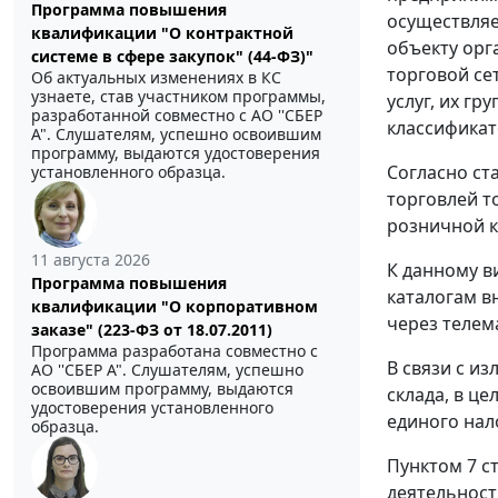
Программа повышения
осуществляе
квалификации "О контрактной
объекту орг
системе в сфере закупок" (44-ФЗ)"
торговой се
Об актуальных изменениях в КС
узнаете, став участником программы,
услуг, их г
разработанной совместно с АО ''СБЕР
классификат
А". Слушателям, успешно освоившим
программу, выдаются удостоверения
Согласно ст
установленного образца.
торговлей т
розничной к
11 августа 2026
К данному в
Программа повышения
каталогам в
квалификации "О корпоративном
через телем
заказе" (223-ФЗ от 18.07.2011)
Программа разработана совместно с
В связи с и
АО ''СБЕР А". Слушателям, успешно
освоившим программу, выдаются
склада, в ц
удостоверения установленного
единого нал
образца.
Пунктом 7 с
деятельнос