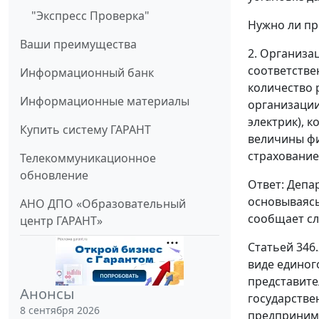
"Экспресс Проверка"
Нужно ли п
Ваши преимущества
2. Организа
соответстве
Информационный банк
количество 
Информационные материалы
организации
электрик), 
Купить систему ГАРАНТ
величины фи
страхование
Телекоммуникационное
обновление
Ответ: Депа
основываясь
АНО ДПО «Образовательный
сообщает с
центр ГАРАНТ»
Статьей 346
виде единог
представите
Анонсы
государстве
8 сентября 2026
предпринима