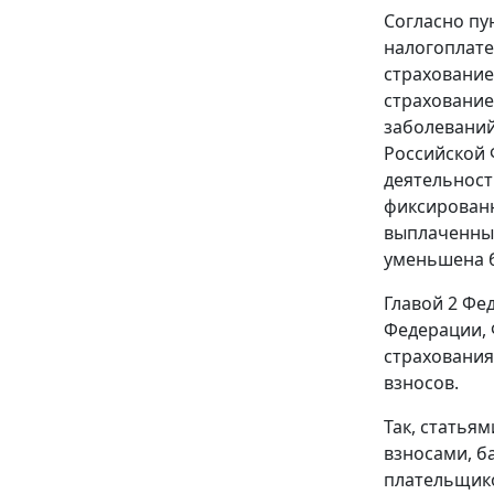
Согласно пу
налогоплате
страхование
страхование
заболеваний
Российской 
деятельност
фиксированн
выплаченных
уменьшена б
Главой 2 Фе
Федерации, 
страхования
взносов.
Так, статья
взносами, б
плательщико