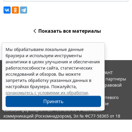
Показать все материалы
Мы обрабатываем локальные данные
браузера и используем инструменты
аналитики в целях улучшения и обеспечения
работоспособности сайта, статистических
© ООО "НПП "ГАРАНТ-СЕРВИС", 2026. Система ГАРАНТ
исследований и обзоров. Вы можете
выпускается с 1990 года. Компания "Гарант" и ее партнеры
запретить обработку указанных данных в
являются участниками Российской ассоциации правовой
настройках браузера. Пожалуйста,
информации ГАРАНТ.
ознакомьтесь с условиями их обработки
.
Портал ГАРАНТ.РУ зарегистрирован в качестве сетевого
Принять
издания Федеральной службой по надзору в сфере
связи,информационных технологий и массовых
коммуникаций (Роскомнадзором), Эл № ФС77-58365 от 18
июня 2014 года.