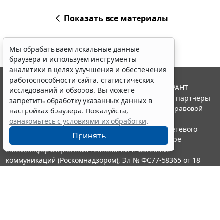
Показать все материалы
Мы обрабатываем локальные данные
браузера и используем инструменты
аналитики в целях улучшения и обеспечения
работоспособности сайта, статистических
© ООО "НПП "ГАРАНТ-СЕРВИС", 2026. Система ГАРАНТ
исследований и обзоров. Вы можете
выпускается с 1990 года. Компания "Гарант" и ее партнеры
запретить обработку указанных данных в
являются участниками Российской ассоциации правовой
настройках браузера. Пожалуйста,
информации ГАРАНТ.
ознакомьтесь с условиями их обработки
.
Портал ГАРАНТ.РУ зарегистрирован в качестве сетевого
Принять
издания Федеральной службой по надзору в сфере
связи,информационных технологий и массовых
коммуникаций (Роскомнадзором), Эл № ФС77-58365 от 18
июня 2014 года.
16+
Контакты
8-800-200-88-88