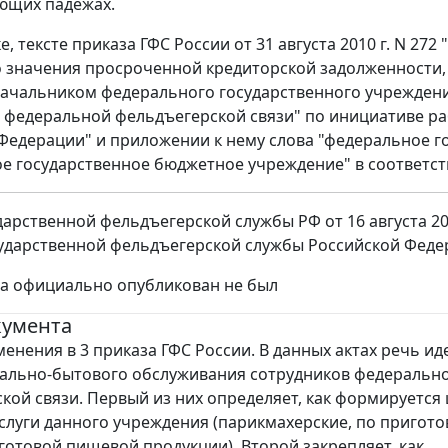
ющих падежах.
ке, тексте приказа ГФС России от 31 августа 2010 г. N 
 значения просроченной кредиторской задолженности,
начальником федерального государственного учрежден
 федеральной фельдъегерской связи" по инициативе ра
Федерации" и приложении к нему слова "федеральное г
е государственное бюджетное учреждение" в соответс
дарственной фельдъегерской службы РФ от 16 августа 20
ударственной фельдъегерской службы Российской Феде
за официально опубликован не был
кумента
менения в 3 приказа ГФС России. В данных актах речь ид
ально-бытового обслуживания сотрудников федеральн
кой связи. Первый из них определяет, как формируется 
слуги данного учреждения (парикмахерские, по пригот
готовой пищевой продукции). Второй закрепляет, как