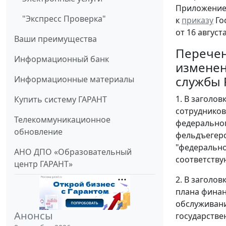
Приложени
"Экспресс Проверка"
к
приказу
Го
от 16 августа
Ваши преимущества
Перече
Информационный банк
изменен
службы 
Информационные материалы
1. В заголов
Купить систему ГАРАНТ
сотрудников
Телекоммуникационное
федеральног
обновление
фельдъегерс
"федерально
АНО ДПО «Образовательный
соответству
центр ГАРАНТ»
2. В заголов
плана финан
обслуживани
Анонсы
государстве