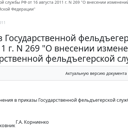
й службы РФ от 16 августа 2011 г. N 269 "О внесении изменен
йской Федерации"
011
 Государственной фельдъегер
11 г. N 269 "О внесении измен
арственной фельдъегерской с
Актуальную версию документа
нения в приказы Государственной фельдъегерской слу
Г.А. Корниенко
ковник