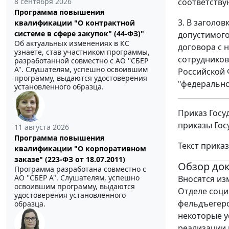
соответству
8 сентября 2026
Программа повышения
3. В заголов
квалификации "О контрактной
системе в сфере закупок" (44-ФЗ)"
допустимого
Об актуальных изменениях в КС
договора с 
узнаете, став участником программы,
сотрудников
разработанной совместно с АО ''СБЕР
А". Слушателям, успешно освоившим
Российской 
программу, выдаются удостоверения
"федерально
установленного образца.
Приказ Госу
приказы Гос
11 августа 2026
Программа повышения
Текст прика
квалификации "О корпоративном
заказе" (223-ФЗ от 18.07.2011)
Обзор до
Программа разработана совместно с
АО ''СБЕР А". Слушателям, успешно
Вносятся из
освоившим программу, выдаются
Отделе соци
удостоверения установленного
фельдъегерс
образца.
некоторые у
реализации 