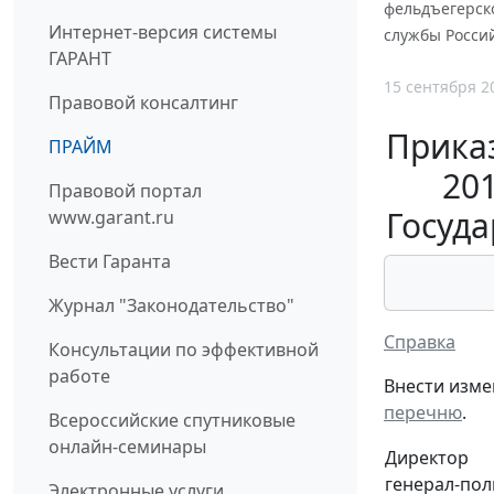
фельдъегерско
Интернет-версия системы
службы Росси
ГАРАНТ
15 сентября 2
Правовой консалтинг
Приказ
ПРАЙМ
20
Правовой портал
Госуд
www.garant.ru
Вести Гаранта
Журнал "Законодательство"
Справка
Консультации по эффективной
работе
Внести изме
перечню
.
Всероссийские спутниковые
онлайн-семинары
Директор
генерал-пол
Электронные услуги