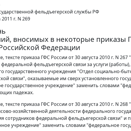
е
сударственной фельдъегерской службы РФ
 2011 г. N 269
нь
ий, вносимых в некоторые приказы 
Российской Федерации
ке, тексте приказа ГФС России от 30 августа 2010 г. N 
 федеральной фельдъегерской связи за услуги (работы)
о государственного учреждения "Отдел социально-быт
кой связи", оказываемые им сверх установленного госу
е государственное учреждение" заменить словами "фе
ющих падежах.
ке, тексте приказа ГФС России от 30 августа 2010 г. N 
сово-хозяйственной деятельности федерального госуд
я сотрудников федеральной фельдъегерской связи" и п
нное учреждение" заменить словами "федеральное гос