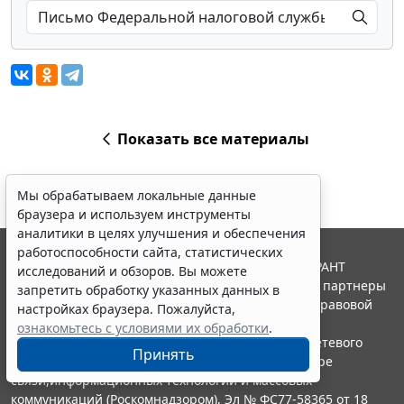
Показать все материалы
Мы обрабатываем локальные данные
браузера и используем инструменты
аналитики в целях улучшения и обеспечения
работоспособности сайта, статистических
© ООО "НПП "ГАРАНТ-СЕРВИС", 2026. Система ГАРАНТ
исследований и обзоров. Вы можете
выпускается с 1990 года. Компания "Гарант" и ее партнеры
запретить обработку указанных данных в
являются участниками Российской ассоциации правовой
настройках браузера. Пожалуйста,
информации ГАРАНТ.
ознакомьтесь с условиями их обработки
.
Портал ГАРАНТ.РУ зарегистрирован в качестве сетевого
Принять
издания Федеральной службой по надзору в сфере
связи,информационных технологий и массовых
коммуникаций (Роскомнадзором), Эл № ФС77-58365 от 18