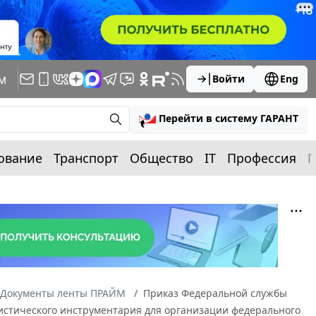
м
Войти
Eng
Перейти в систему ГАРАНТ
ование
Транспорт
Общество
IT
Профессия
П
Документы ленты ПРАЙМ
Приказ Федеральной службы
атистического инструментария для организации федерального