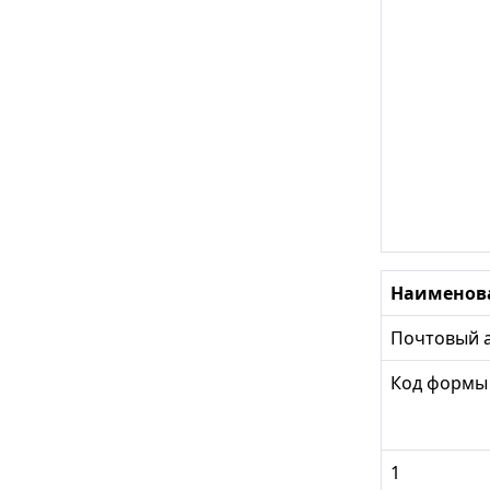
Наименовани
Почтовый адр
Код формы
1