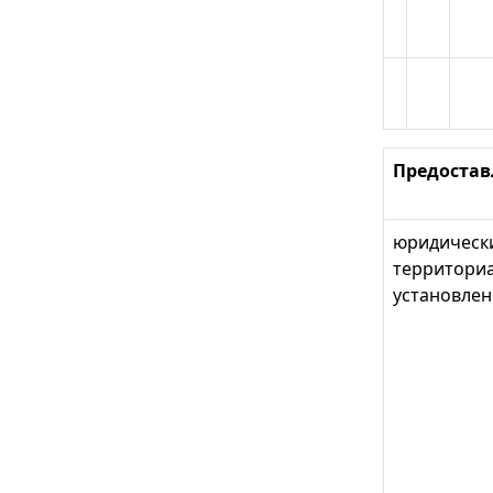
Предостав
юридически
территориа
установлен