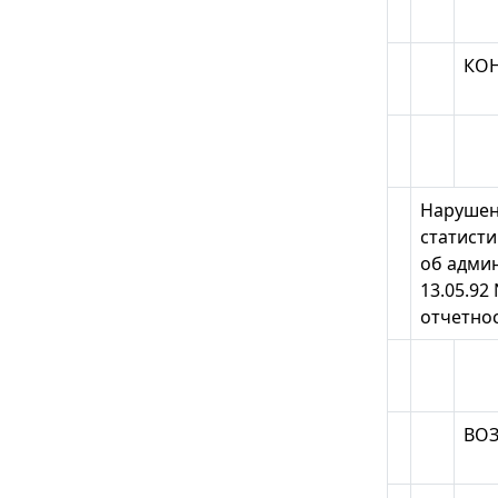
КО
Нарушен
статисти
об админ
13.05.92
отчетно
ВО