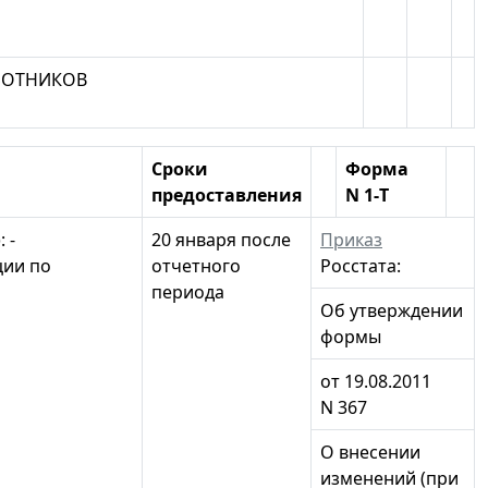
АБОТНИКОВ
Сроки
Форма
предоставления
N 1-Т
 -
20 января после
Приказ
ции по
отчетного
Росстата:
периода
Об утверждении
формы
от 19.08.2011
N 367
О внесении
изменений (при