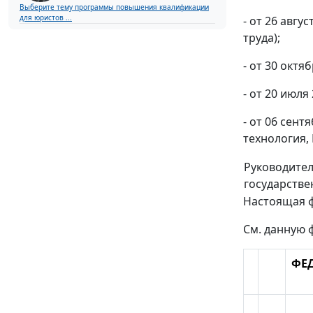
Выберите тему программы повышения квалификации
для юристов ...
- от 26 авгу
труда);
- от 30 окт
- от 20 июля
- от 06 сент
технология, N
Руководите
государстве
Настоящая 
См. данную 
ФЕ