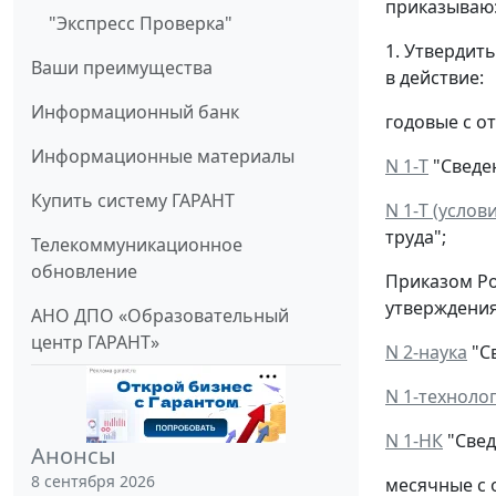
приказываю
"Экспресс Проверка"
1. Утвердит
Ваши преимущества
в действие:
Информационный банк
годовые с отч
Информационные материалы
N 1-Т
"Сведен
Купить систему ГАРАНТ
N 1-Т (услов
труда";
Телекоммуникационное
обновление
Приказом Рос
утверждения
АНО ДПО «Образовательный
центр ГАРАНТ»
N 2-наука
"С
N 1-техноло
N 1-НК
"Свед
Анонсы
8 сентября 2026
месячные с о