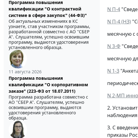
Программа повышения
N П-4
"Сведе
квалификации "О контрактной
системе в сфере закупок" (44-ФЗ)"
N П-4 (НЗ)
"С
Об актуальных изменениях в КС
узнаете, став участником программы,
разработанной совместно с АО ''СБЕР
месячную с о
А". Слушателям, успешно освоившим
программу, выдаются удостоверения
N 3-Ф
"Сведе
установленного образца.
месячную для
N 1-З
"Анкет
11 августа 2026
Программа повышения
периодическу
квалификации "О корпоративном
заказе" (223-ФЗ от 18.07.2011)
N 2-МП инн
Программа разработана совместно с
АО ''СБЕР А". Слушателям, успешно
2. Установи
освоившим программу, выдаются
удостоверения установленного
наблюдения 
образца.
3. С введен
приказы Рос