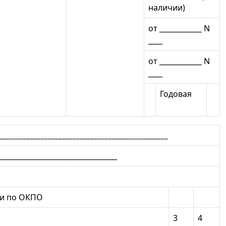
наличии)
от ____________ N
____
от ____________ N
____
Годовая
_________________________________________
________________________________
и по ОКПО
3
4