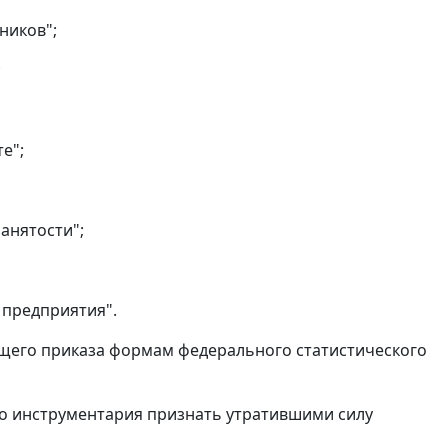
ников";
;
е";
анятости";
 предприятия".
щего приказа формам федерального статистического
о инструментария признать утратившими силу