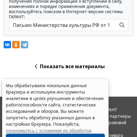
получения полной информации о вступлении в силу,
изменениях и порядке применения документа,
воспользуйтесь поиском в Интернет-версии системы
ГАРАНТ:
Показать все материалы
Мы обрабатываем локальные данные
браузера и используем инструменты
аналитики в целях улучшения и обеспечения
работоспособности сайта, статистических
© ООО "НПП "ГАРАНТ-СЕРВИС", 2026. Система ГАРАНТ
исследований и обзоров. Вы можете
выпускается с 1990 года. Компания "Гарант" и ее партнеры
запретить обработку указанных данных в
являются участниками Российской ассоциации правовой
настройках браузера. Пожалуйста,
информации ГАРАНТ.
ознакомьтесь с условиями их обработки
.
Портал ГАРАНТ.РУ зарегистрирован в качестве сетевого