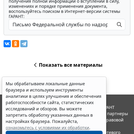
получения полной информации о вступлении в силу,
изменениях и порядке применения документа,
воспользуйтесь поиском в Интернет-версии системы
ГАРАНТ:
Показать все материалы
Мы обрабатываем локальные данные
браузера и используем инструменты
аналитики в целях улучшения и обеспечения
работоспособности сайта, статистических
© ООО "НПП "ГАРАНТ-СЕРВИС", 2026. Система ГАРАНТ
исследований и обзоров. Вы можете
выпускается с 1990 года. Компания "Гарант" и ее партнеры
запретить обработку указанных данных в
являются участниками Российской ассоциации правовой
настройках браузера. Пожалуйста,
информации ГАРАНТ.
ознакомьтесь с условиями их обработки
.
Портал ГАРАНТ.РУ зарегистрирован в качестве сетевого