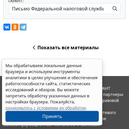
ГАРАНТ:
Показать все материалы
Мы обрабатываем локальные данные
браузера и используем инструменты
аналитики в целях улучшения и обеспечения
работоспособности сайта, статистических
© ООО "НПП "ГАРАНТ-СЕРВИС", 2026. Система ГАРАНТ
исследований и обзоров. Вы можете
выпускается с 1990 года. Компания "Гарант" и ее партнеры
запретить обработку указанных данных в
являются участниками Российской ассоциации правовой
настройках браузера. Пожалуйста,
информации ГАРАНТ.
ознакомьтесь с условиями их обработки
.
Портал ГАРАНТ.РУ зарегистрирован в качестве сетевого
Принять
издания Федеральной службой по надзору в сфере
связи,информационных технологий и массовых