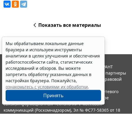
Показать все материалы
Мы обрабатываем локальные данные
браузера и используем инструменты
аналитики в целях улучшения и обеспечения
работоспособности сайта, статистических
© ООО "НПП "ГАРАНТ-СЕРВИС", 2026. Система ГАРАНТ
исследований и обзоров. Вы можете
выпускается с 1990 года. Компания "Гарант" и ее партнеры
запретить обработку указанных данных в
являются участниками Российской ассоциации правовой
настройках браузера. Пожалуйста,
информации ГАРАНТ.
ознакомьтесь с условиями их обработки
.
Портал ГАРАНТ.РУ зарегистрирован в качестве сетевого
Принять
издания Федеральной службой по надзору в сфере
связи,информационных технологий и массовых
коммуникаций (Роскомнадзором), Эл № ФС77-58365 от 18
июня 2014 года.
16+