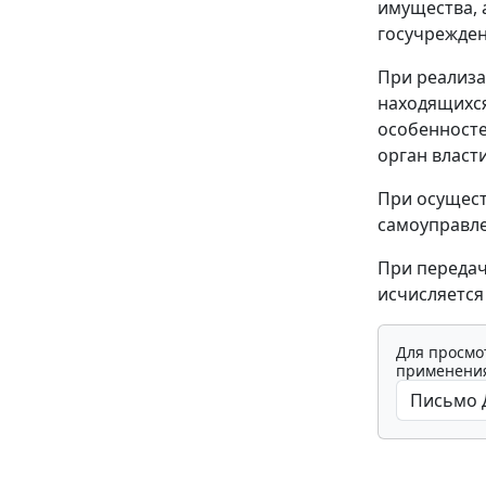
имущества, 
госучрежден
При реализа
находящихся
особенносте
орган власт
При осущест
самоуправле
При передач
исчисляется
Для просмо
применения