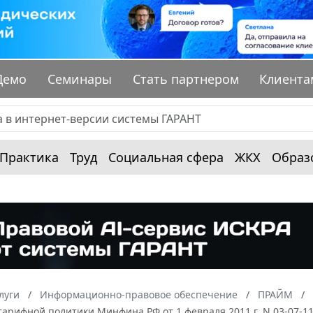
Демо
Семинары
Стать партнером
Клиента
Практика
Труд
Социальная сфера
ЖКХ
Образ
луги
Информационно-правовое обеспечение
ПРАЙМ
тарифной политики Минфина РФ от 1 февраля 2011 г. N 03-07-1