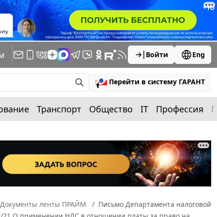
м
Войти
Eng
Перейти в систему ГАРАНТ
ование
Транспорт
Общество
IT
Профессия
П
Документы ленты ПРАЙМ
Письмо Департамента налоговой
1/21 О применении НДС в отношении платы за право на