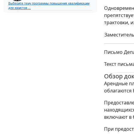
Выберите тему программы повышения квалификации
Одновремен
для юристов ...
препятствуе
трактовки, 
Заместитель
Письмо Депа
Текст письм
Обзор до
Арендные пл
облагаются 
Предоставле
находящихся
включают в 
При предост