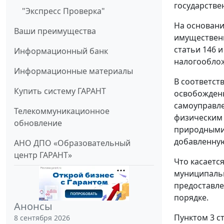
государстве
"Экспресс Проверка"
На основани
Ваши преимущества
имущественн
статьи 146 
Информационный банк
налогооблож
Информационные материалы
В соответст
Купить систему ГАРАНТ
освобождены
самоуправл
Телекоммуникационное
физическим 
обновление
природными 
добавленную
АНО ДПО «Образовательный
центр ГАРАНТ»
Что касаетс
муниципальн
предоставле
порядке.
Анонсы
Пунктом 3 с
8 сентября 2026