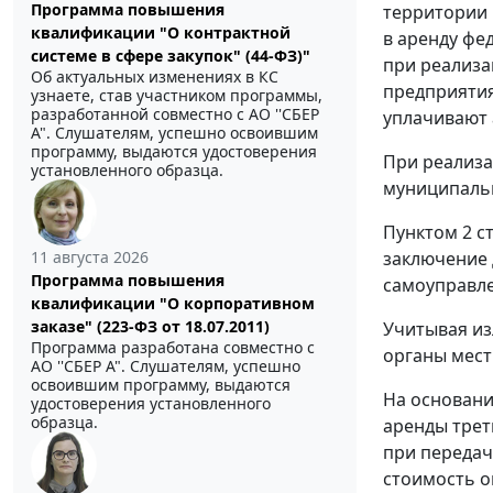
Программа повышения
территории 
квалификации "О контрактной
в аренду фе
системе в сфере закупок" (44-ФЗ)"
при реализа
Об актуальных изменениях в КС
предприятия
узнаете, став участником программы,
разработанной совместно с АО ''СБЕР
уплачивают 
А". Слушателям, успешно освоившим
программу, выдаются удостоверения
При реализа
установленного образца.
муниципальн
Пунктом 2 с
11 августа 2026
заключение 
Программа повышения
самоуправле
квалификации "О корпоративном
заказе" (223-ФЗ от 18.07.2011)
Учитывая из
Программа разработана совместно с
органы мест
АО ''СБЕР А". Слушателям, успешно
освоившим программу, выдаются
На основани
удостоверения установленного
образца.
аренды трет
при передач
стоимость о