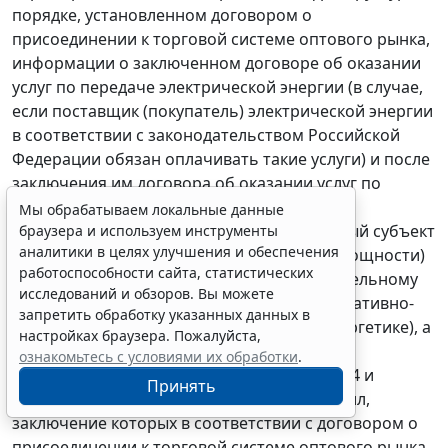
порядке, установленном договором о
присоединении к торговой системе оптового рынка,
информации о заключенном договоре об оказании
услуг по передаче электрической энергии (в случае,
если поставщик (покупатель) электрической энергии
в соответствии с законодательством Российской
Федерации обязан оплачивать такие услуги) и после
заключения им договора об оказании услуг по
оперативно-диспетчерскому управлению в
Мы обрабатываем локальные данные
электроэнергетике (в случае, если указанный субъект
браузера и используем инструменты
аналитики в целях улучшения и обеспечения
оптового рынка электрической энергии (мощности)
работоспособности сайта, статистических
относится к кругу лиц, подлежащих обязательному
исследований и обзоров. Вы можете
обслуживанию при оказании услуг по оперативно-
запретить обработку указанных данных в
диспетчерскому управлению в электроэнергетике), а
настройках браузера. Пожалуйста,
также всех договоров и соглашений,
ознакомьтесь с условиями их обработки
.
предусмотренных подпунктом "в" пункта 34 и
Принять
подпунктом "е" пункта 35 настоящих Правил,
заключение которых в соответствии с договором о
присоединении к торговой системе оптового рынка