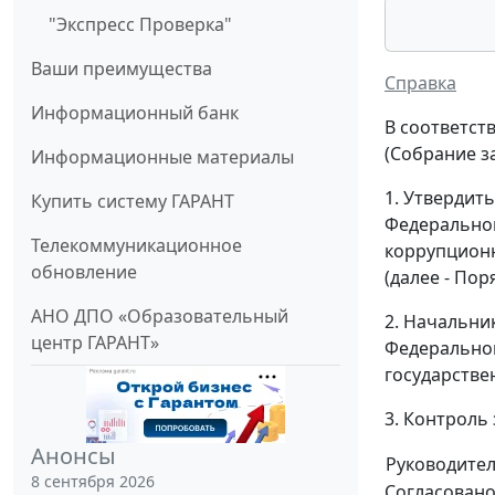
"Экспресс Проверка"
Ваши преимущества
Справка
Информационный банк
В соответст
(Собрание з
Информационные материалы
1. Утвердит
Купить систему ГАРАНТ
Федеральног
Телекоммуникационное
коррупционн
обновление
(далее - Пор
АНО ДПО «Образовательный
2. Начальни
центр ГАРАНТ»
Федеральног
государстве
3. Контроль
Анонсы
Руководите
8 сентября 2026
Согласовано