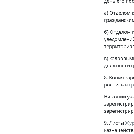
день его по
а) Отделом 
гражданским
б) Отделом 
уведомлени
территориал
в) кадровым
должности г
8. Копия за
роспись в
г
На копии ув
зарегистрир
зарегистрир
9. Листы
Жур
казначейств