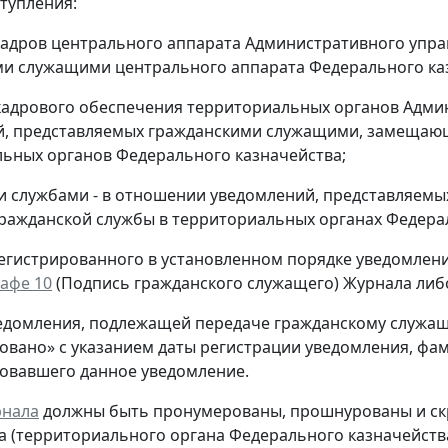
ступления:
кадров центрального аппарата Административного упра
и служащими центрального аппарата Федерального ка
кадрового обеспечения территориальных органов Адми
й, представляемых гражданскими служащими, замещаю
ьных органов Федерального казначейства;
и службами - в отношении уведомлений, представляе
ражданской службы в территориальных органах Федера
регистрированного в установленном порядке уведомлен
рафе 10
(Подпись гражданского служащего) Журнала либо
едомления, подлежащей передаче гражданскому служащ
овано» с указанием даты регистрации уведомления, фам
овавшего данное уведомление.
нала
должны быть пронумерованы, прошнурованы и ск
а (территориального органа Федерального казначейства