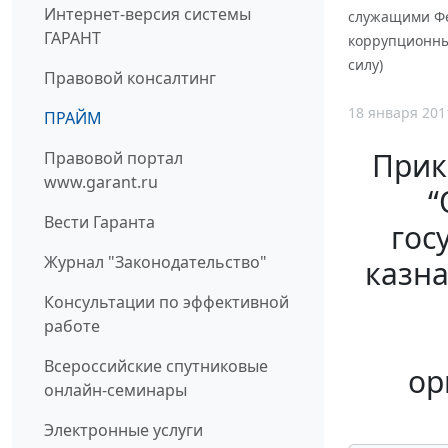
Интернет-версия системы
служащими Фе
ГАРАНТ
коррупционны
силу)
Правовой консалтинг
18 января 201
ПРАЙМ
Прик
Правовой портал
www.garant.ru
“
Вести Гаранта
гос
Журнал "Законодательство"
казна
Консультации по эффективной
работе
Всероссийские спутниковые
ор
онлайн-семинары
Электронные услуги