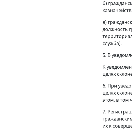
б) гражданс
казначейств
в) гражданс
должность г
территориал
служба).
5. В уведом
К уведомлен
целях склон
6. При увед
целях скло
этом, в том
7. Регистра
гражданским
их к соверш