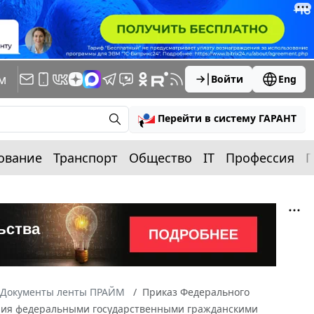
м
Войти
Eng
Перейти в систему ГАРАНТ
ование
Транспорт
Общество
IT
Профессия
П
Документы ленты ПРАЙМ
Приказ Федерального
ления федеральными государственными гражданскими