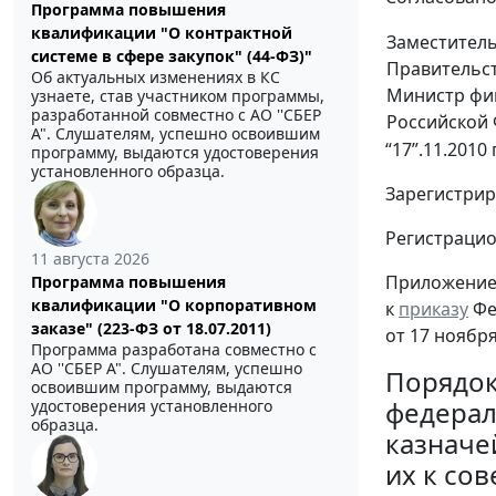
Программа повышения
квалификации "О контрактной
Заместитель
системе в сфере закупок" (44-ФЗ)"
Правительст
Об актуальных изменениях в КС
Министр фи
узнаете, став участником программы,
разработанной совместно с АО ''СБЕР
Российской
А". Слушателям, успешно освоившим
“17”.11.2010 г
программу, выдаются удостоверения
установленного образца.
Зарегистрир
Регистраци
11 августа 2026
Приложени
Программа повышения
квалификации "О корпоративном
к
приказу
Фе
заказе" (223-ФЗ от 18.07.2011)
от 17 ноября
Программа разработана совместно с
АО ''СБЕР А". Слушателям, успешно
Порядок
освоившим программу, выдаются
федерал
удостоверения установленного
образца.
казначе
их к со