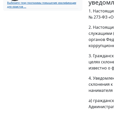
уведомл
Выберите тему программы повышения квалификации
для юристов ...
1. Настоящи
№ 273-ФЗ «О
2. Настоящи
служащими (
органов Фед
коррупционн
3. Гражданс
целях склон
известно о 
4. Уведомле
склонения к
нанимателя 
а) гражданс
Администрат