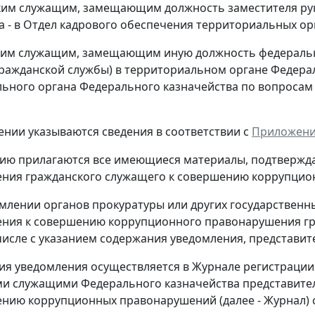
ким служащим, замещающим должность заместителя ру
а - в Отдел кадрового обеспечения территориальных о
ким служащим, замещающим иную должность федерально
ражданской службы) в территориальном органе Федерал
ьного органа Федерального казначейства по вопросам г
лении указываются сведения в соответствии с
Приложени
ию прилагаются все имеющиеся материалы, подтвержда
ения гражданского служащего к совершению коррупци
омлении органов прокуратуры или других государственн
нения к совершению коррупционного правонарушения г
 числе с указанием содержания уведомления, представи
ция уведомления осуществляется в Журнале регистрац
и служащими Федерального казначейства представител
ению коррупционных правонарушений (далее - Журнал)