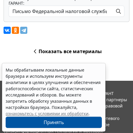
ГАРАНТ:
Показать все материалы
Мы обрабатываем локальные данные
браузера и используем инструменты
аналитики в целях улучшения и обеспечения
работоспособности сайта, статистических
© ООО "НПП "ГАРАНТ-СЕРВИС", 2026. Система ГАРАНТ
исследований и обзоров. Вы можете
выпускается с 1990 года. Компания "Гарант" и ее партнеры
запретить обработку указанных данных в
являются участниками Российской ассоциации правовой
настройках браузера. Пожалуйста,
информации ГАРАНТ.
ознакомьтесь с условиями их обработки
.
Портал ГАРАНТ.РУ зарегистрирован в качестве сетевого
Принять
издания Федеральной службой по надзору в сфере
связи,информационных технологий и массовых