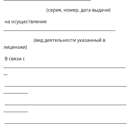
(серия, номер, дата выдачи)
на осуществление
_______________________________________________________
(вид деятельности указанный в
лицензии)
В связи с
____________________________________________________________
__
____________________________________________________________
____________
____________________________________________________________
____________
____________________________________________________________
____________