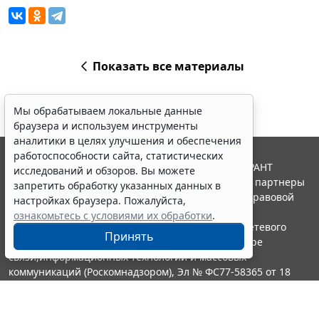
Показать все материалы
Мы обрабатываем локальные данные
браузера и используем инструменты
аналитики в целях улучшения и обеспечения
работоспособности сайта, статистических
© ООО "НПП "ГАРАНТ-СЕРВИС", 2026. Система ГАРАНТ
исследований и обзоров. Вы можете
выпускается с 1990 года. Компания "Гарант" и ее партнеры
запретить обработку указанных данных в
являются участниками Российской ассоциации правовой
настройках браузера. Пожалуйста,
информации ГАРАНТ.
ознакомьтесь с условиями их обработки
.
Портал ГАРАНТ.РУ зарегистрирован в качестве сетевого
Принять
издания Федеральной службой по надзору в сфере
связи,информационных технологий и массовых
коммуникаций (Роскомнадзором), Эл № ФС77-58365 от 18
июня 2014 года.
16+