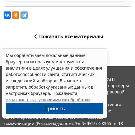
Показать все материалы
Мы обрабатываем локальные данные
браузера и используем инструменты
аналитики в целях улучшения и обеспечения
работоспособности сайта, статистических
© ООО "НПП "ГАРАНТ-СЕРВИС", 2026. Система ГАРАНТ
исследований и обзоров. Вы можете
выпускается с 1990 года. Компания "Гарант" и ее партнеры
запретить обработку указанных данных в
являются участниками Российской ассоциации правовой
настройках браузера. Пожалуйста,
информации ГАРАНТ.
ознакомьтесь с условиями их обработки
.
Портал ГАРАНТ.РУ зарегистрирован в качестве сетевого
Принять
издания Федеральной службой по надзору в сфере
связи,информационных технологий и массовых
коммуникаций (Роскомнадзором), Эл № ФС77-58365 от 18
июня 2014 года.