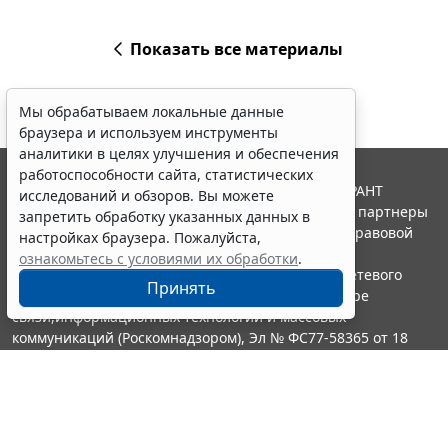
Показать все материалы
Мы обрабатываем локальные данные
браузера и используем инструменты
аналитики в целях улучшения и обеспечения
работоспособности сайта, статистических
© ООО "НПП "ГАРАНТ-СЕРВИС", 2026. Система ГАРАНТ
исследований и обзоров. Вы можете
выпускается с 1990 года. Компания "Гарант" и ее партнеры
запретить обработку указанных данных в
являются участниками Российской ассоциации правовой
настройках браузера. Пожалуйста,
информации ГАРАНТ.
ознакомьтесь с условиями их обработки
.
Портал ГАРАНТ.РУ зарегистрирован в качестве сетевого
Принять
издания Федеральной службой по надзору в сфере
связи,информационных технологий и массовых
коммуникаций (Роскомнадзором), Эл № ФС77-58365 от 18
июня 2014 года.
16+
Контакты
8-800-200-88-88