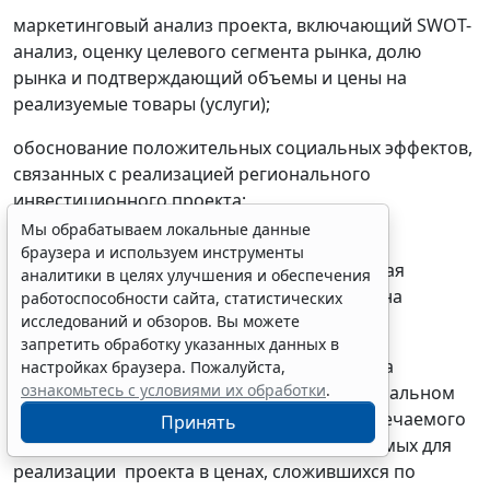
маркетинговый анализ проекта, включающий SWOT-
анализ, оценку целевого сегмента рынка, долю
рынка и подтверждающий объемы и цены на
реализуемые товары (услуги);
обоснование положительных социальных эффектов,
связанных с реализацией регионального
инвестиционного проекта;
Мы обрабатываем локальные данные
д) финансовая модель регионального
браузера и используем инструменты
инвестиционного проекта, соответствующая
аналитики в целях улучшения и обеспечения
требованиям, установленным методикой (на
работоспособности сайта, статистических
исследований и обзоров. Вы можете
электронном носителе);
запретить обработку указанных данных в
е) копия решения уполномоченного органа
настройках браузера. Пожалуйста,
ознакомьтесь с условиями их обработки
.
управления инвестора об участии в региональном
инвестиционном проекте с указанием намечаемого
Принять
объема инвестиций инвестора, направляемых для
реализации проекта в ценах, сложившихся по