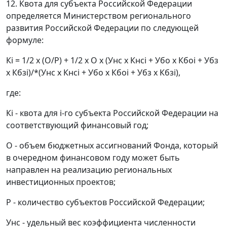
12. Квота для субъекта Российской Федерации
определяется Министерством регионального
развития Российской Федерации по следующей
формуле:
Кi = 1/2 х (О/Р) + 1/2 х О х (Унс х Кнсi + Убо х Кбоi + Убз
х Кбзi)/*(Унс х Кнсi + Убо х Кбоi + Убз х Кбзi),
где:
Кi - квота для i-го субъекта Российской Федерации на
соответствующий финансовый год;
О - объем бюджетных ассигнований Фонда, который
в очередном финансовом году может быть
направлен на реализацию региональных
инвестиционных проектов;
Р - количество субъектов Российской Федерации;
Унс - удельный вес коэффициента численности