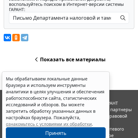
воспользуйтесь поиском в Интернет-версии системы
ГАРАНТ:
Показать все материалы
Мы обрабатываем локальные данные
браузера и используем инструменты
аналитики в целях улучшения и обеспечения
работоспособности сайта, статистических
© ООО "НПП "ГАРАНТ-СЕРВИС", 2026. Система ГАРАНТ
исследований и обзоров. Вы можете
выпускается с 1990 года. Компания "Гарант" и ее партнеры
запретить обработку указанных данных в
являются участниками Российской ассоциации правовой
настройках браузера. Пожалуйста,
информации ГАРАНТ.
ознакомьтесь с условиями их обработки
.
Портал ГАРАНТ.РУ зарегистрирован в качестве сетевого
Принять
издания Федеральной службой по надзору в сфере