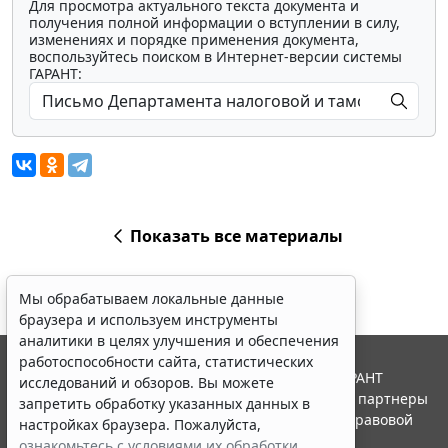
Для просмотра актуального текста документа и
получения полной информации о вступлении в силу,
изменениях и порядке применения документа,
воспользуйтесь поиском в Интернет-версии системы
ГАРАНТ:
Показать все материалы
Мы обрабатываем локальные данные
браузера и используем инструменты
аналитики в целях улучшения и обеспечения
работоспособности сайта, статистических
© ООО "НПП "ГАРАНТ-СЕРВИС", 2026. Система ГАРАНТ
исследований и обзоров. Вы можете
выпускается с 1990 года. Компания "Гарант" и ее партнеры
запретить обработку указанных данных в
являются участниками Российской ассоциации правовой
настройках браузера. Пожалуйста,
информации ГАРАНТ.
ознакомьтесь с условиями их обработки
.