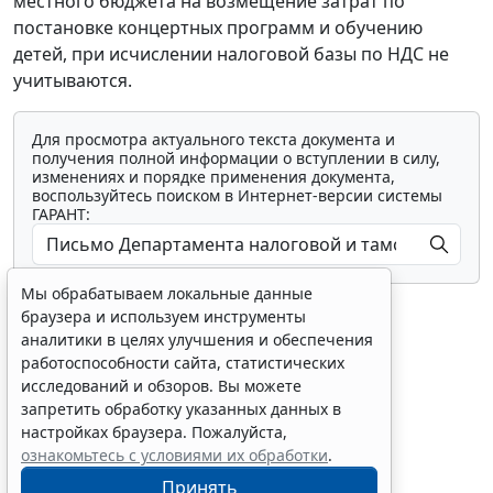
местного бюджета на возмещение затрат по
постановке концертных программ и обучению
детей, при исчислении налоговой базы по НДС не
учитываются.
Мы обрабатываем локальные данные
Для просмотра актуального текста документа и
браузера и используем инструменты
получения полной информации о вступлении в силу,
аналитики в целях улучшения и обеспечения
изменениях и порядке применения документа,
воспользуйтесь поиском в Интернет-версии системы
работоспособности сайта, статистических
ГАРАНТ:
исследований и обзоров. Вы можете
запретить обработку указанных данных в
настройках браузера. Пожалуйста,
ознакомьтесь с условиями их обработки
.
Принять
Показать все материалы
Erid: 4CQwVszH9pWwojUA9Q3
Реклама
Получите полный доступ к системе
ГАРАНТ бесплатно на 3 дня!