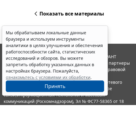
Показать все материалы
Мы обрабатываем локальные данные
браузера и используем инструменты
аналитики в целях улучшения и обеспечения
работоспособности сайта, статистических
© ООО "НПП "ГАРАНТ-СЕРВИС", 2026. Система ГАРАНТ
исследований и обзоров. Вы можете
выпускается с 1990 года. Компания "Гарант" и ее партнеры
запретить обработку указанных данных в
являются участниками Российской ассоциации правовой
настройках браузера. Пожалуйста,
информации ГАРАНТ.
ознакомьтесь с условиями их обработки
.
Портал ГАРАНТ.РУ зарегистрирован в качестве сетевого
Принять
издания Федеральной службой по надзору в сфере
связи,информационных технологий и массовых
коммуникаций (Роскомнадзором), Эл № ФС77-58365 от 18
июня 2014 года.
16+
Контакты
8-800-200-88-88