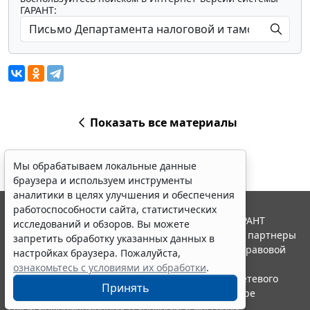
ГАРАНТ:
Показать все материалы
Мы обрабатываем локальные данные
браузера и используем инструменты
аналитики в целях улучшения и обеспечения
работоспособности сайта, статистических
© ООО "НПП "ГАРАНТ-СЕРВИС", 2026. Система ГАРАНТ
исследований и обзоров. Вы можете
выпускается с 1990 года. Компания "Гарант" и ее партнеры
запретить обработку указанных данных в
являются участниками Российской ассоциации правовой
настройках браузера. Пожалуйста,
информации ГАРАНТ.
ознакомьтесь с условиями их обработки
.
Портал ГАРАНТ.РУ зарегистрирован в качестве сетевого
Принять
издания Федеральной службой по надзору в сфере
связи,информационных технологий и массовых