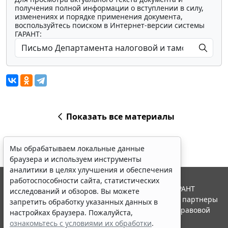
получения полной информации о вступлении в силу,
изменениях и порядке применения документа,
воспользуйтесь поиском в Интернет-версии системы
ГАРАНТ:
Показать все материалы
Мы обрабатываем локальные данные
браузера и используем инструменты
аналитики в целях улучшения и обеспечения
работоспособности сайта, статистических
© ООО "НПП "ГАРАНТ-СЕРВИС", 2026. Система ГАРАНТ
исследований и обзоров. Вы можете
выпускается с 1990 года. Компания "Гарант" и ее партнеры
запретить обработку указанных данных в
являются участниками Российской ассоциации правовой
настройках браузера. Пожалуйста,
информации ГАРАНТ.
ознакомьтесь с условиями их обработки
.