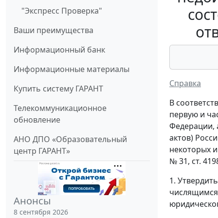
сос
"Экспресс Проверка"
от
Ваши преимущества
Информационный банк
Информационные материалы
Справка
Купить систему ГАРАНТ
В соответст
Телекоммуникационное
первую и ча
обновление
Федерации, 
актов) Росс
АНО ДПО «Образовательный
некоторых и
центр ГАРАНТ»
№ 31, ст. 41
1. Утвердит
числящимся 
Анонсы
юридическог
8 сентября 2026