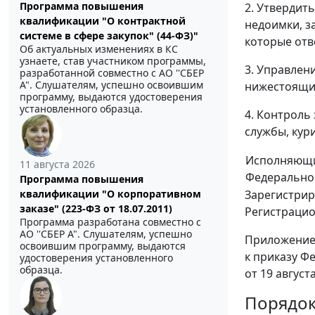
Программа повышения
2. Утвердит
квалификации "О контрактной
недоимки, з
системе в сфере закупок" (44-ФЗ)"
которые отв
Об актуальных изменениях в КС
узнаете, став участником программы,
3. Управлен
разработанной совместно с АО ''СБЕР
А". Слушателям, успешно освоившим
нижестоящих
программу, выдаются удостоверения
установленного образца.
4. Контроль
службы, кур
Исполняющи
11 августа 2026
Федерально
Программа повышения
Зарегистрир
квалификации "О корпоративном
заказе" (223-ФЗ от 18.07.2011)
Регистраци
Программа разработана совместно с
АО ''СБЕР А". Слушателям, успешно
Приложение
освоившим программу, выдаются
к приказу Ф
удостоверения установленного
образца.
от 19 август
Порядок