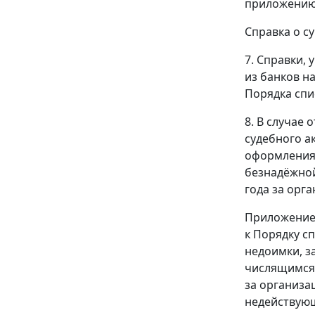
приложению 
Справка о с
7. Справки,
из банков н
Порядка спи
8. В случае
судебного а
оформления 
безнадёжной
года за орг
Приложение
к Порядку с
недоимки, з
числящимся 
за организа
недействую