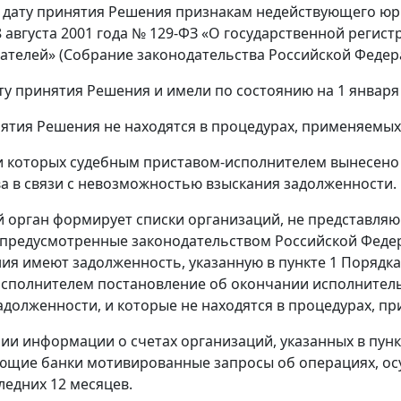
 дату принятия Решения признакам недействующего ю
8 августа 2001 года № 129-ФЗ «О государственной реги
елей» (Собрание законодательства Российской Федерации,
ту принятия Решения и имели по состоянию на 1 январ
нятия Решения не находятся в процедурах, применяемых 
 которых судебным приставом-исполнителем вынесено
а в связи с невозможностью взыскания задолженности.
й орган формирует списки организаций, не представля
 предусмотренные законодательством Российской Федера
я имеют задолженность, указанную в пункте 1 Порядк
сполнителем постановление об окончании исполнитель
адолженности, и которые не находятся в процедурах, пр
чии информации о счетах организаций, указанных в пунк
ющие банки мотивированные запросы об операциях, ос
ледних 12 месяцев.