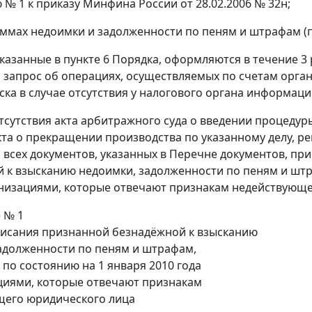
№ 1 к приказу Минфина России от 28.02.2006 № 32н;
уммах недоимки и задолженности по пеням и штрафам (п
 указанные в пункте 6 Порядка, оформляются в течение 3
а запрос об операциях, осуществляемых по счетам орган
ска в случае отсутствия у налогового органа информаци
 отсутствия акта арбитражного суда о введении процедур
кта о прекращении производства по указанному делу, р
всех документов, указанных в Перечне документов, пр
 к взысканию недоимки, задолженности по пеням и штр
анизациями, которые отвечают признакам недействующе
 № 1
писания признанной безнадёжной к взысканию
адолженности по пеням и штрафам,
по состоянию на 1 января 2010 года
циями, которые отвечают признакам
щего юридического лица