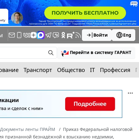
м
Войти
Eng
Перейти в систему ГАРАНТ
ование
Транспорт
Общество
IT
Профессия
П
Документы ленты ПРАЙМ
Приказ Федеральной налоговой
ания признанной безнадёжной к взысканию недоимки,