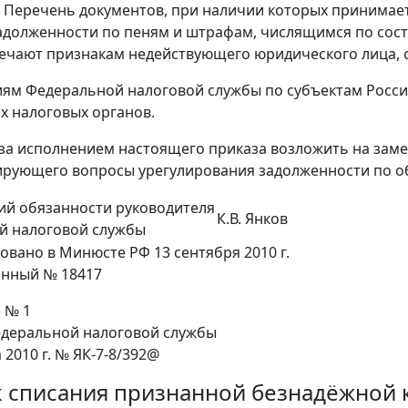
ь Перечень документов, при наличии которых принимае
адолженности по пеням и штрафам, числящимся по состо
ечают признакам недействующего юридического лица, 
иям Федеральной налоговой службы по субъектам Росс
 налоговых органов.
 за исполнением настоящего приказа возложить на зам
ирующего вопросы урегулирования задолженности по о
й обязанности руководителя
К.В. Янков
й налоговой службы
овано в Минюсте РФ 13 сентября 2010 г.
онный № 18417
 № 1
едеральной налоговой службы
а 2010 г. № ЯК-7-8/392@
 списания признанной безнадёжной 