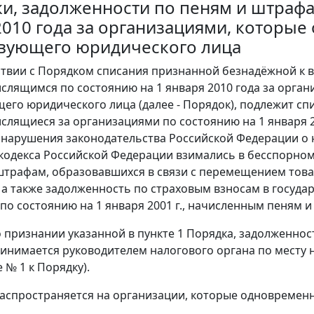
и, задолженности по пеням и штрафа
2010 года за организациями, которые
вующего юридического лица
тствии с Порядком списания признанной безнадёжной к 
слящимся по состоянию на 1 января 2010 года за орга
его юридического лица (далее - Порядок), подлежит сп
слящиеся за организациями по состоянию на 1 января 2
 нарушения законодательства Российской Федерации о н
кодекса Российской Федерации взимались в бесспорном
штрафам, образовавшихся в связи с перемещением тов
 а также задолженность по страховым взносам в госуд
по состоянию на 1 января 2001 г., начисленным пеням и
о признании указанной в пункте 1 Порядка, задолженнос
инимается руководителем налогового органа по месту н
 № 1 к Порядку).
распространяется на организации, которые одновременн