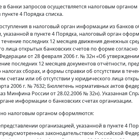
 в банки запросов осуществляется налоговым органом 
 пункте 4 Порядка списка.
 поступления в налоговый орган информации из банков 
, указанной в пункте 4 Порядка, налоговый орган офор
в течение последних 12 месяцев движения денежных сред
о лица открытых банковских счетов по форме согласно
Федерации от 28 февраля 2006 г. № 32н «Об утвержден
ение последних 12 месяцев документов отчётности, пр
 налогах сборах, и формы справки об отсутствии в теч
им счетам или об отсутствии у юридического лица откр
арта 2006 г. № 7632; Бюллетень нормативных актов феде
каз Минфина России от 28.02.2006 № 32н). Указанная Спр
ргане информации о банковских счетах организации.
но налоговым органом оформляются:
епредставлении организацией, указанной в пункте 4 Пор
 предусмотренных законодательством Российской Федера