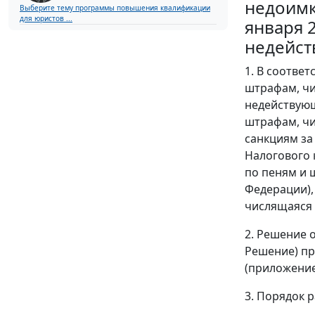
недоимк
Выберите тему программы повышения квалификации
для юристов ...
января 
недейст
1. В соотве
штрафам, чи
недействующ
штрафам, чи
санкциям за
Налогового 
по пеням и 
Федерации),
числящаяся 
2. Решение 
Решение) пр
(приложение
3. Порядок 