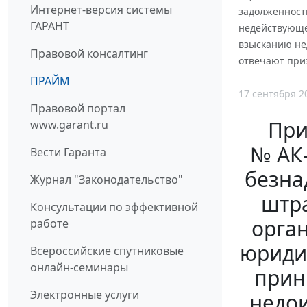
Интернет-версия системы
задолженност
ГАРАНТ
недействующе
взысканию не
Правовой консалтинг
отвечают при
ПРАЙМ
17 сентября 2
Правовой портал
При
www.garant.ru
№ АК-
Вести Гаранта
безна
Журнал "Законодательство"
штра
Консультации по эффективной
орга
работе
юридич
Всероссийские спутниковые
онлайн-семинары
прин
Электронные услуги
недои