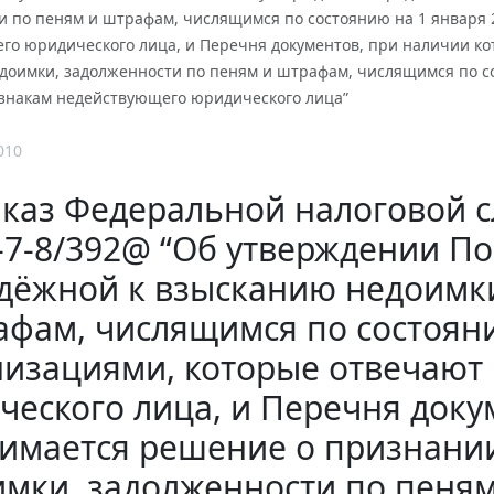
и по пеням и штрафам, числящимся по состоянию на 1 января 
го юридического лица, и Перечня документов, при наличии к
доимки, задолженности по пеням и штрафам, числящимся по со
знакам недействующего юридического лица”
010
каз Федеральной налоговой слу
7-8/392@ “Об утверждении П
дёжной к взысканию недоимки
фам, числящимся по состояни
низациями, которые отвечают
еского лица, и Перечня доку
имается решение о признани
мки, задолженности по пеня