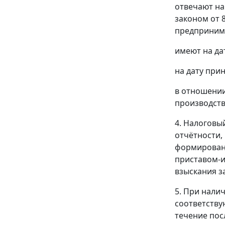
отвечают на
законом от 
предпринимат
имеют на да
на дату при
в отношении
производств
4. Налоговы
отчётности,
формировани
приставом-и
взыскания з
5. При нали
соответству
течение пос