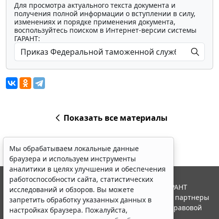
Для просмотра актуального текста документа и
получения полной информации о вступлении в силу,
изменениях и порядке применения документа,
воспользуйтесь поиском в Интернет-версии системы
ГАРАНТ:
Показать все материалы
Мы обрабатываем локальные данные
браузера и используем инструменты
аналитики в целях улучшения и обеспечения
работоспособности сайта, статистических
© ООО "НПП "ГАРАНТ-СЕРВИС", 2026. Система ГАРАНТ
исследований и обзоров. Вы можете
выпускается с 1990 года. Компания "Гарант" и ее партнеры
запретить обработку указанных данных в
являются участниками Российской ассоциации правовой
настройках браузера. Пожалуйста,
информации ГАРАНТ.