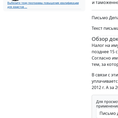
и таможенн
Выберите тему программы повышения квалификации
для юристов ...
Письмо Депа
Текст письм
Обзор до
Налог на им
позднее 15 с
Согласно им
тем, за кот
В связи с эт
уплачиваетс
2012 г. А за 
Для просмо
применения