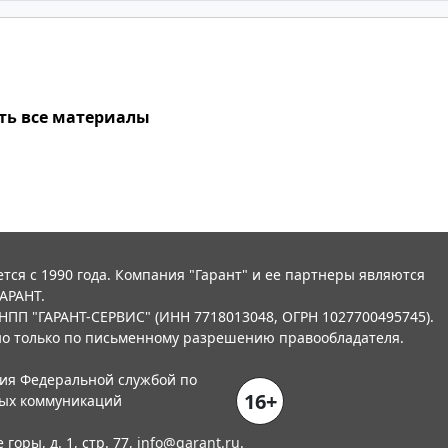
ть все материалы
тся с 1990 года. Компания "Гарант" и ее партнеры являются
АРАНТ.
НПП "ГАРАНТ-СЕРВИС" (ИНН 7718013048, ОГРН 1027700495745).
о только по письменному разрешению правообладателя.
ния Федеральной службой по
16+
вых коммуникаций
горы, д. 1, стр. 77,
info@garant.ru
.