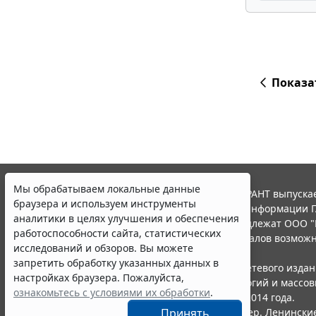
Показа
Мы обрабатываем локальные данные
© ООО "НПП "ГАРАНТ-СЕРВИС", 2026. Система ГАРАНТ выпускае
браузера и используем инструменты
участниками Российской ассоциации правовой информации Г
аналитики в целях улучшения и обеспечения
Все права на материалы сайта ГАРАНТ.РУ принадлежат ООО "
работоспособности сайта, статистических
Полное или частичное воспроизведение материалов возможн
исследований и обзоров. Вы можете
Правила использования портала.
запретить обработку указанных данных в
Портал ГАРАНТ.РУ зарегистрирован в качестве сетевого изда
настройках браузера. Пожалуйста,
надзору в сфере связи,информационных технологий и массо
ознакомьтесь с условиями их обработки
.
(Роскомнадзором), Эл № ФС77-58365 от 18 июня 2014 года.
ООО "НПП "ГАРАНТ-СЕРВИС", 119234, г. Москва, тер. Ленинские 
Принять