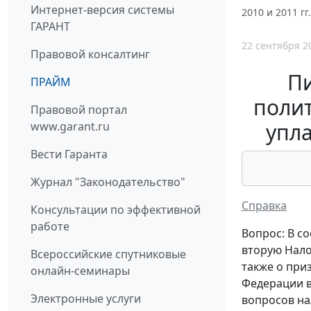
Интернет-версия системы
2010 и 2011 гг.
ГАРАНТ
22 сентября 2
Правовой консалтинг
П
ПРАЙМ
полит
Правовой портал
упла
www.garant.ru
Вести Гаранта
Журнал "Законодательство"
Справка
Консультации по эффективной
работе
Вопрос: В с
вторую Нало
Всероссийские спутниковые
также о при
онлайн-семинары
Федерации в
Электронные услуги
вопросов на