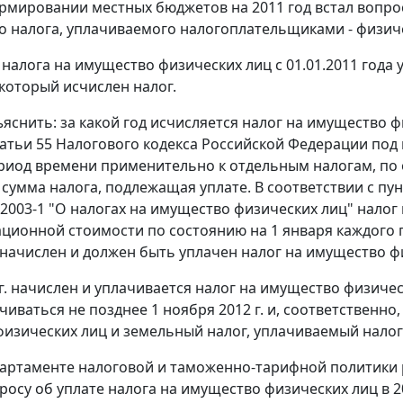
рмировании местных бюджетов на 2011 год встал вопро
о налога, уплачиваемого налогоплательщиками - физиче
 налога на имущество физических лиц с 01.01.2011 года 
 который исчислен налог.
снить: за какой год исчисляется налог на имущество фи
татьи 55 Налогового кодекса Российской Федерации по
риод времени применительно к отдельным налогам, по 
 сумма налога, подлежащая уплате. В соответствии с пу
N 2003-1 "О налогах на имущество физических лиц" налог
ционной стоимости по состоянию на 1 января каждого г
г. начислен и должен быть уплачен налог на имущество ф
г. начислен и уплачивается налог на имущество физически
иваться не позднее 1 ноября 2012 г. и, соответственно
изических лиц и земельный налог, уплачиваемый нало
партаменте налоговой и таможенно-тарифной политики ра
просу об уплате налога на имущество физических лиц в 2