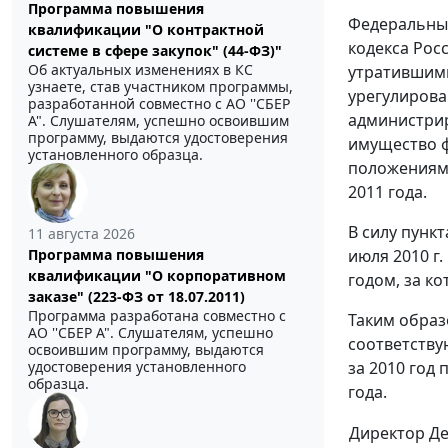
Программа повышения
Федеральным
квалификации "О контрактной
кодекса Рос
системе в сфере закупок" (44-ФЗ)"
Об актуальных изменениях в КС
утратившими
узнаете, став участником программы,
урегулирова
разработанной совместно с АО ''СБЕР
администрир
А". Слушателям, успешно освоившим
программу, выдаются удостоверения
имущество ф
установленного образца.
положениями
2011 года.
В силу пункт
11 августа 2026
июля 2010 г
Программа повышения
квалификации "О корпоративном
годом, за ко
заказе" (223-ФЗ от 18.07.2011)
Программа разработана совместно с
Таким образ
АО ''СБЕР А". Слушателям, успешно
соответству
освоившим программу, выдаются
за 2010 год
удостоверения установленного
образца.
года.
Директор Д