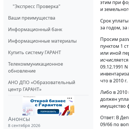
этим при фо
"Экспресс Проверка"
и земельног
Ваши преимущества
Срок уплаты
за годом, за
Информационный банк
Просим разъя
Информационные материалы
пунктом 1 с
Купить систему ГАРАНТ
или иной пе
исчисляется
Телекоммуникационное
09.12.1991 
обновление
инвентариза
что в 2010 
АНО ДПО «Образовательный
центр ГАРАНТ»
Либо в 2010 
должен уплач
имущество ф
Ответ: В Де
Анонсы
09/66 по во
8 сентября 2026