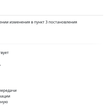
сении изменения в пункт 3 постановления
твует
,
 передачи
зации
нную