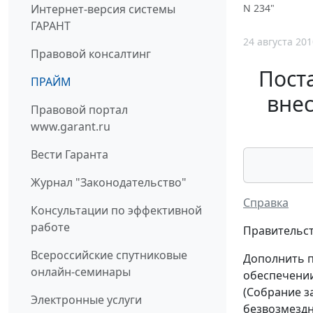
Интернет-версия системы
N 234"
ГАРАНТ
24 августа 201
Правовой консалтинг
Поста
ПРАЙМ
внес
Правовой портал
www.garant.ru
Вести Гаранта
Журнал "Законодательство"
Справка
Консультации по эффективной
работе
Правительст
Всероссийские спутниковые
Дополнить п
онлайн-семинары
обеспечении
(Собрание за
Электронные услуги
безвозмездн