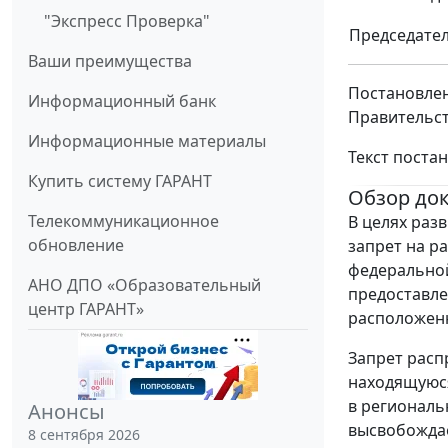
"Экспресс Проверка"
Председате
Ваши преимущества
Постановлен
Информационный банк
Правительст
Информационные материалы
Текст поста
Купить систему ГАРАНТ
Обзор до
Телекоммуникационное
В целях раз
обновление
запрет на р
федеральной
АНО ДПО «Образовательный
предоставле
центр ГАРАНТ»
расположенн
Запрет расп
находящуюся
в региональ
Анонсы
высвобождае
8 сентября 2026