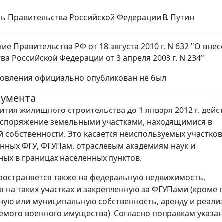
ль Правительства Российской Федерации
В. Путин
ие Правительства РФ от 18 августа 2010 г. N 632 "О вне
ва Российской Федерации от 3 апреля 2008 г. N 234"
новления официально опубликован не был
кумента
вития жилищного строительства до 1 января 2012 г. дейс
аспоряжение земельными участками, находящимися в
 собственности. Это касается неиспользуемых участков
нных ФГУ, ФГУПам, отраслевым академиям наук и
ых в границах населенных пунктов.
ространяется также на федеральную недвижимость,
 на таких участках и закрепленную за ФГУПами (кроме
ную или муниципальную собственность, аренду и реали
мого военного имущества). Согласно поправкам указа