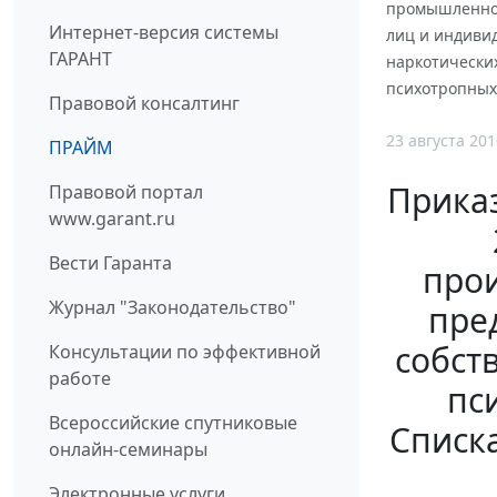
промышленнос
Интернет-версия системы
лиц и индиви
ГАРАНТ
наркотических
психотропных 
Правовой консалтинг
23 августа 201
ПРАЙМ
Прика
Правовой портал
www.garant.ru
Вести Гаранта
про
Журнал "Законодательство"
пре
собст
Консультации по эффективной
работе
пс
Всероссийские спутниковые
Списка
онлайн-семинары
Электронные услуги