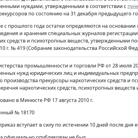
енными нуждами, утвержденными в соответствии с
пун
рекурсоров по состоянию на 31 декабря предыдущего го
 с прошлого года остатки определяются на основании
едения и хранения специальных журналов регистрации
их средств и психотропных веществ, утвержденными п
10 г. № 419 (Собрание законодательства Российской Федер
стерства промышленности и торговли РФ от 28 июля 20
енных нужд юридических лиц и индивидуальных предпр
о производства прекурсоры наркотических средств и пс
V перечня наркотических средств, психотропных веществ 
овано в Минюсте РФ 17 августа 2010 г.
онный № 18170
риказ вступает в силу по истечении 10 дней после дня
за официально опубликован не был