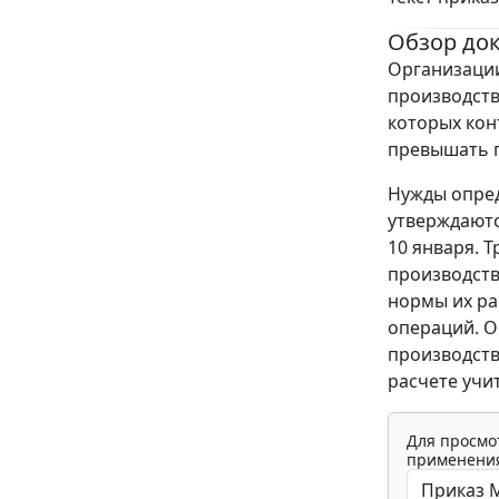
Обзор до
Организации
производств
которых конт
превышать 
Нужды опред
утверждаютс
10 января. 
производств
нормы их ра
операций. О
производств
расчете учи
Для просмо
применения