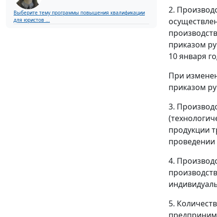
2. Производ
Выберите тему программы повышения квалификации
осуществлен
для юристов ...
производств
приказом ру
10 января го
При изменен
приказом ру
3. Производ
(технологич
продукции т
проведении 
4. Производ
производств
индивидуал
5. Количест
предпринима