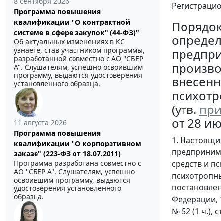
8 сентября 2026
Регистраци
Программа повышения
квалификации "О контрактной
Порядо
системе в сфере закупок" (44-ФЗ)"
определ
Об актуальных изменениях в КС
узнаете, став участником программы,
предпри
разработанной совместно с АО ''СБЕР
произво
А". Слушателям, успешно освоившим
программу, выдаются удостоверения
внесенны
установленного образца.
психотр
(утв.
при
от 28 ию
11 августа 2026
Программа повышения
1. Настоящи
квалификации "О корпоративном
предпринима
заказе" (223-ФЗ от 18.07.2011)
средств и пс
Программа разработана совместно с
АО ''СБЕР А". Слушателям, успешно
психотропны
освоившим программу, выдаются
постановлен
удостоверения установленного
образца.
Федерации, 19
№ 52 (1 ч.), 