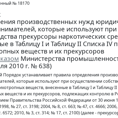
онный № 18170
к
ения производственных нужд юридич
нимателей, которые используют при
дства прекурсоры наркотических сре
е в Таблицу I и Таблицу II Списка IV
опных веществ и их прекурсоров
казом
Министерства промышленност
ля 2010 г. № 638)
й Порядок устанавливает правила определения произв
телей, которые используют при осуществлении собств
ихотропных веществ, внесенные в Таблицу I и Таблицу II
х веществ и их прекурсоров, подлежащих контролю в 
ием Правительства Российской Федерации от 30 июня 19
98, № 27, ст. 3198; 2004, № 8, ст. 663; № 47, ст. 4666; 2006, 
ст. 6572; 2010, № 3, ст. 314; № 17, ст. 2100) (далее - прекурсо