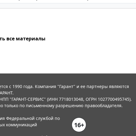
ть все материалы
тся с 1990 года. Компания "Гарант" и ее партнеры являются
АРАНТ.
НПП "ГАРАНТ-СЕРВИС" (ИНН 7718013048, ОГРН 1027700495745).
о только по письменному разрешению правообладателя.
ния Федеральной службой по
16+
вых коммуникаций