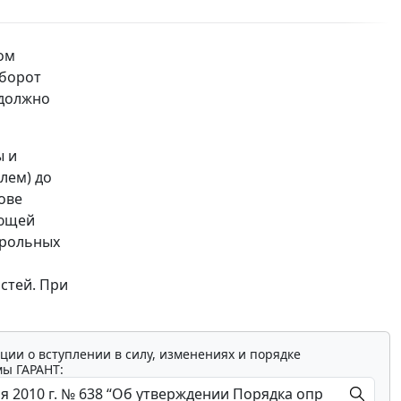
ом
оборот
 должно
ы и
лем) до
ове
ующей
трольных
стей. При
ции о вступлении в силу, изменениях и порядке
мы ГАРАНТ: