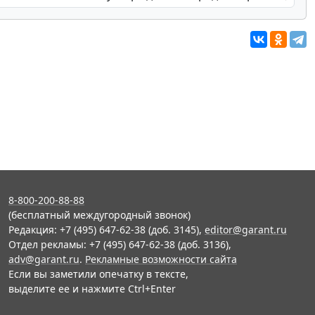
8-800-200-88-88
(бесплатный междугородный звонок)
Редакция: +7 (495) 647-62-38 (доб. 3145),
editor@garant.ru
Отдел рекламы: +7 (495) 647-62-38 (доб. 3136),
adv@garant.ru
.
Рекламные возможности сайта
Если вы заметили опечатку в тексте,
выделите ее и нажмите Ctrl+Enter