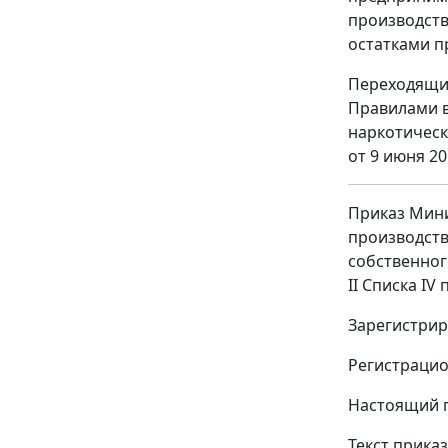
производств
остатками п
Переходящие
Правилами в
наркотическ
от 9 июня 20
Приказ Мини
производств
собственног
II Списка I
Зарегистрир
Регистраци
Настоящий п
Текст прика