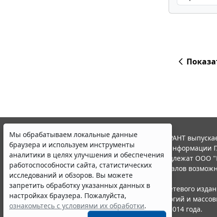
Показа
Мы обрабатываем локальные данные
© ООО "НПП "ГАРАНТ-СЕРВИС", 2026. Система ГАРАНТ выпускае
браузера и используем инструменты
участниками Российской ассоциации правовой информации Г
аналитики в целях улучшения и обеспечения
Все права на материалы сайта ГАРАНТ.РУ принадлежат ООО "
работоспособности сайта, статистических
Полное или частичное воспроизведение материалов возможн
исследований и обзоров. Вы можете
Правила использования портала.
запретить обработку указанных данных в
Портал ГАРАНТ.РУ зарегистрирован в качестве сетевого изда
настройках браузера. Пожалуйста,
надзору в сфере связи,информационных технологий и массо
ознакомьтесь с условиями их обработки
.
(Роскомнадзором), Эл № ФС77-58365 от 18 июня 2014 года.