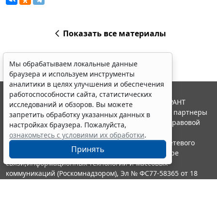
Показать все материалы
Мы обрабатываем локальные данные
браузера и используем инструменты
аналитики в целях улучшения и обеспечения
работоспособности сайта, статистических
© ООО "НПП "ГАРАНТ-СЕРВИС", 2026. Система ГАРАНТ
исследований и обзоров. Вы можете
выпускается с 1990 года. Компания "Гарант" и ее партнеры
запретить обработку указанных данных в
являются участниками Российской ассоциации правовой
настройках браузера. Пожалуйста,
информации ГАРАНТ.
ознакомьтесь с условиями их обработки
.
Портал ГАРАНТ.РУ зарегистрирован в качестве сетевого
Принять
издания Федеральной службой по надзору в сфере
связи,информационных технологий и массовых
коммуникаций (Роскомнадзором), Эл № ФС77-58365 от 18
июня 2014 года.
16+
Контакты
8-800-200-88-88