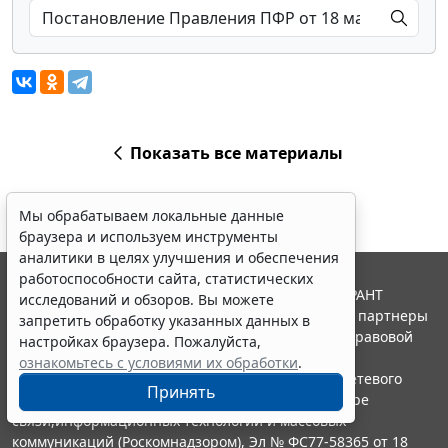
Показать все материалы
Мы обрабатываем локальные данные
браузера и используем инструменты
аналитики в целях улучшения и обеспечения
работоспособности сайта, статистических
© ООО "НПП "ГАРАНТ-СЕРВИС", 2026. Система ГАРАНТ
исследований и обзоров. Вы можете
выпускается с 1990 года. Компания "Гарант" и ее партнеры
запретить обработку указанных данных в
являются участниками Российской ассоциации правовой
настройках браузера. Пожалуйста,
информации ГАРАНТ.
ознакомьтесь с условиями их обработки
.
Портал ГАРАНТ.РУ зарегистрирован в качестве сетевого
Принять
издания Федеральной службой по надзору в сфере
связи,информационных технологий и массовых
коммуникаций (Роскомнадзором), Эл № ФС77-58365 от 18