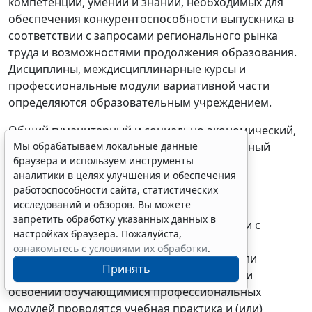
компетенций, умений и знаний, необходимых для
обеспечения конкурентоспособности выпускника в
соответствии с запросами регионального рынка
труда и возможностями продолжения образования.
Дисциплины, междисциплинарные курсы и
профессиональные модули вариативной части
определяются образовательным учреждением.
Общий гуманитарный и социально-экономический,
математический и общий естественнонаучный
Мы обрабатываем локальные данные
браузера и используем инструменты
циклы состоят из дисциплин.
аналитики в целях улучшения и обеспечения
работоспособности сайта, статистических
Профессиональный цикл состоит из
исследований и обзоров. Вы можете
общепрофессиональных дисциплин и
запретить обработку указанных данных в
профессиональных модулей в соответствии с
настройках браузера. Пожалуйста,
основными видами деятельности. В состав
ознакомьтесь с условиями их обработки
.
профессионального модуля входит один или
Принять
несколько междисциплинарных курсов. При
освоении обучающимися профессиональных
модулей проводятся учебная практика и (или)