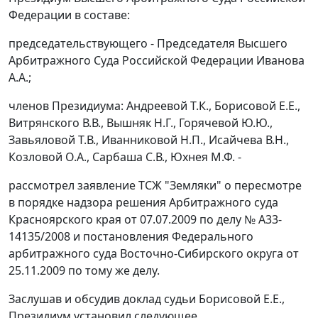
Федерации в составе:
председательствующего - Председателя Высшего
Арбитражного Суда Российской Федерации Иванова
А.А.;
членов Президиума: Андреевой Т.К., Борисовой Е.Е.,
Витрянского В.В., Вышняк Н.Г., Горячевой Ю.Ю.,
Завьяловой Т.В., Иванниковой Н.П., Исайчева В.Н.,
Козловой О.А., Сарбаша С.В., Юхнея М.Ф. -
рассмотрел заявление ТСЖ "Земляки" о пересмотре
в порядке надзора решения Арбитражного суда
Красноярского края от 07.07.2009 по делу № А33-
14135/2008 и постановления Федерального
арбитражного суда Восточно-Сибирского округа от
25.11.2009 по тому же делу.
Заслушав и обсудив доклад судьи Борисовой Е.Е.,
Президиум установил следующее.