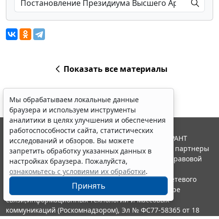
Показать все материалы
Мы обрабатываем локальные данные
браузера и используем инструменты
аналитики в целях улучшения и обеспечения
работоспособности сайта, статистических
© ООО "НПП "ГАРАНТ-СЕРВИС", 2026. Система ГАРАНТ
исследований и обзоров. Вы можете
выпускается с 1990 года. Компания "Гарант" и ее партнеры
запретить обработку указанных данных в
являются участниками Российской ассоциации правовой
настройках браузера. Пожалуйста,
информации ГАРАНТ.
ознакомьтесь с условиями их обработки
.
Портал ГАРАНТ.РУ зарегистрирован в качестве сетевого
Принять
издания Федеральной службой по надзору в сфере
связи,информационных технологий и массовых
коммуникаций (Роскомнадзором), Эл № ФС77-58365 от 18