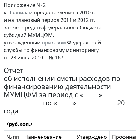
Приложение № 2
к
Правилам
предоставления в 2010 г.
и на плановый период 2011 и 2012 гг.
за счет средств федерального бюджета
субсидий МУМЦФМ,
утвержденным
приказом
Федеральной
службы по финансовому мониторингу
от 23 июня 2010 г. № 167
Отчет
об исполнении сметы расходов по
финансированию деятельности
МУМЦФМ за период с «_____»
____________ по «_____» ____________ 20
года
/руб.коп./
№ пп
Наименование
Утверждено
Профинан