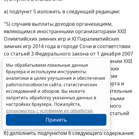
а) подпункт 5 изложить в следующей редакции:
"5) случаев выплаты доходов организациям,
являющимся иностранными организаторами XXII
Олимпийских зимних игр и XI Паралимпийских
зимних игр 2014 года в городе Сочи в соответствии
со статьей 3 Федерального закона от 1 декабря 2007
года № 310-ФЗ "Об организации и о проведении XXII
Мы обрабатываем локальные данные
Олимпийских зимних игр и XI Паралимпийских
браузера и используем инструменты
зимних игр 2014 года в городе Сочи, развитии
аналитики в целях улучшения и обеспечения
города Сочи как горноклиматического курорта и
работоспособности сайта, статистических
внесении изменений в отдельные законодательные
исследований и обзоров. Вы можете
запретить обработку указанных данных в
акты Российской Федерации" или иностранными
настройках браузера. Пожалуйста,
маркетинговыми партнерами Международного
ознакомьтесь с условиями их обработки
.
олимпийского комитета в соответствии со статьей
Принять
3.1 указанного Федерального закона;";
б) дополнить подпунктом 6 следующего содержания: