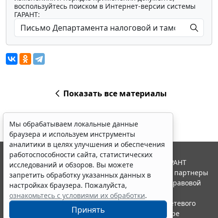
воспользуйтесь поиском в Интернет-версии системы
ГАРАНТ:
Показать все материалы
Мы обрабатываем локальные данные
браузера и используем инструменты
аналитики в целях улучшения и обеспечения
работоспособности сайта, статистических
© ООО "НПП "ГАРАНТ-СЕРВИС", 2026. Система ГАРАНТ
исследований и обзоров. Вы можете
выпускается с 1990 года. Компания "Гарант" и ее партнеры
запретить обработку указанных данных в
являются участниками Российской ассоциации правовой
настройках браузера. Пожалуйста,
информации ГАРАНТ.
ознакомьтесь с условиями их обработки
.
Портал ГАРАНТ.РУ зарегистрирован в качестве сетевого
Принять
издания Федеральной службой по надзору в сфере