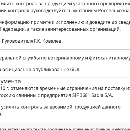
илить контроль за продукцией указанного предприяти
ии контроля руководствуйтесь указанием Россельхознадз
нформацию примите к исполнению и доведите до сведе
Федерации, а также заинтересованных организаций.
 Руководителя
Г.К. Ковалев
ральной службы по ветеринарному и фитосанитарному на
а официально опубликован не был
кумента
010 г. отменяются временные ограничения на поставку и
оссию свинины с предприятия SIF 3681 Sadia S/A.
усилить контроль за ввозимой продукцией данного
.
тра актуального текста документа и получения полной информа