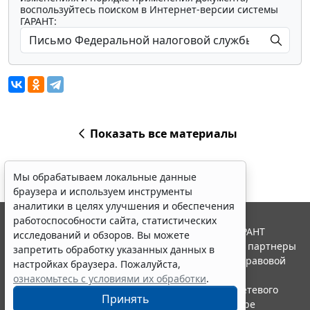
воспользуйтесь поиском в Интернет-версии системы
ГАРАНТ:
Показать все материалы
Мы обрабатываем локальные данные
браузера и используем инструменты
аналитики в целях улучшения и обеспечения
работоспособности сайта, статистических
© ООО "НПП "ГАРАНТ-СЕРВИС", 2026. Система ГАРАНТ
исследований и обзоров. Вы можете
выпускается с 1990 года. Компания "Гарант" и ее партнеры
запретить обработку указанных данных в
являются участниками Российской ассоциации правовой
настройках браузера. Пожалуйста,
информации ГАРАНТ.
ознакомьтесь с условиями их обработки
.
Портал ГАРАНТ.РУ зарегистрирован в качестве сетевого
Принять
издания Федеральной службой по надзору в сфере