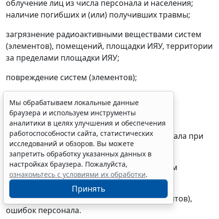
облучение лиц из числа персонала и населения;
наличие погибших и (или) получивших травмы;
загрязнение радиоактивными веществами систем
(элементов), помещений, площадки ИЯУ, территории
за пределами площадки ИЯУ;
повреждение систем (элементов);
время простоя ИЯУ.
Мы обрабатываем локальные данные
браузера и используем инструменты
6) Выявить причины нарушения:
аналитики в целях улучшения и обеспечения
работоспособности сайта, статистических
отказы систем (элементов), ошибки персонала при
исследований и обзоров. Вы можете
нарушении;
запретить обработку указанных данных в
настройках браузера. Пожалуйста,
непосредственные причины отказов систем
ознакомьтесь с условиями их обработки
.
(элементов), ошибок персонала;
Принять
коренные причины отказов систем (элементов),
ошибок персонала.