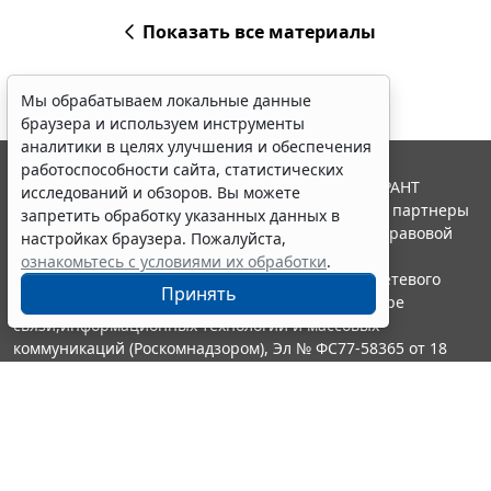
Показать все материалы
Мы обрабатываем локальные данные
браузера и используем инструменты
аналитики в целях улучшения и обеспечения
работоспособности сайта, статистических
© ООО "НПП "ГАРАНТ-СЕРВИС", 2026. Система ГАРАНТ
исследований и обзоров. Вы можете
выпускается с 1990 года. Компания "Гарант" и ее партнеры
запретить обработку указанных данных в
являются участниками Российской ассоциации правовой
настройках браузера. Пожалуйста,
информации ГАРАНТ.
ознакомьтесь с условиями их обработки
.
Портал ГАРАНТ.РУ зарегистрирован в качестве сетевого
Принять
издания Федеральной службой по надзору в сфере
связи,информационных технологий и массовых
коммуникаций (Роскомнадзором), Эл № ФС77-58365 от 18
июня 2014 года.
16+
Контакты
8-800-200-88-88