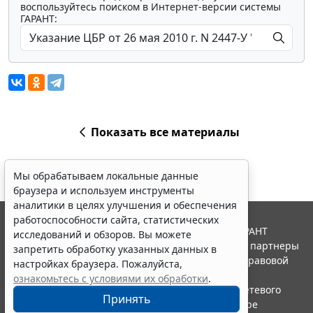
воспользуйтесь поиском в Интернет-версии системы
ГАРАНТ:
Показать все материалы
Мы обрабатываем локальные данные
браузера и используем инструменты
аналитики в целях улучшения и обеспечения
работоспособности сайта, статистических
© ООО "НПП "ГАРАНТ-СЕРВИС", 2026. Система ГАРАНТ
исследований и обзоров. Вы можете
выпускается с 1990 года. Компания "Гарант" и ее партнеры
запретить обработку указанных данных в
являются участниками Российской ассоциации правовой
настройках браузера. Пожалуйста,
информации ГАРАНТ.
ознакомьтесь с условиями их обработки
.
Портал ГАРАНТ.РУ зарегистрирован в качестве сетевого
Принять
издания Федеральной службой по надзору в сфере